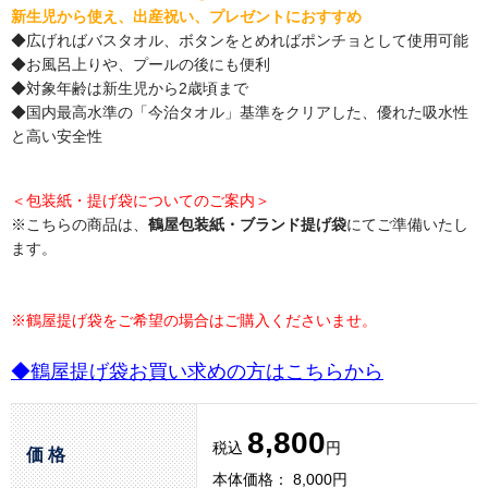
新生児から使え、出産祝い、プレゼントにおすすめ
◆広げればバスタオル、ボタンをとめればポンチョとして使用可能
◆お風呂上りや、プールの後にも便利
◆対象年齢は新生児から2歳頃まで
◆国内最高水準の「今治タオル」基準をクリアした、優れた吸水性
と高い安全性
＜包装紙・提げ袋についてのご案内＞
※こちらの商品は、
鶴屋包装紙・ブランド提げ袋
にてご準備いたし
ます。
※鶴屋提げ袋をご希望の場合はご購入くださいませ。
◆鶴屋提げ袋お買い求めの方はこちらから
8,800
税込
円
価 格
本体価格： 8,000円