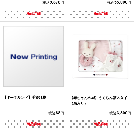
9,878
55,000
税込
円
税込
円
商品詳細
商品詳細
【ボーネルンド】手提げ袋
【赤ちゃんの城】さくらんぼスタイ
（箱入り）
88
3,300
税込
円
税込
円
商品詳細
商品詳細