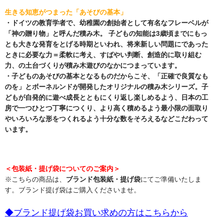
生きる知恵がつまった「あそびの基本」
・ドイツの教育学者で、幼稚園の創始者として有名なフレーベルが
「神の贈り物」と呼んだ積み木。 子どもの知能は3歳頃までにもっ
とも大きな発育をとげる時期といわれ、将来新しい問題にであった
ときに必要な力＝柔軟に考え、すばやい判断、創造的に取り組む
力、の土台づくりが積み木遊びのなかにつまっています。
・子どものあそびの基本となるものだからこそ、「正確で良質なも
のを」とボーネルンドが開発したオリジナルの積み木シリーズ。子
どもが自発的に遊べ成長とともにくり返し楽しめるよう、日本の工
房で一つひとつ丁寧につくり、より高く積めるよう最小限の面取り
やいろいろな形をつくれるよう十分な数をそろえるなどこだわって
います。
＜包装紙・提げ袋についてのご案内＞
※こちらの商品は、
ブランド包装紙・提げ袋
にてご準備いたしま
す。ブランド提げ袋はご購入くださいませ。
◆ブランド提げ袋お買い求めの方はこちらから