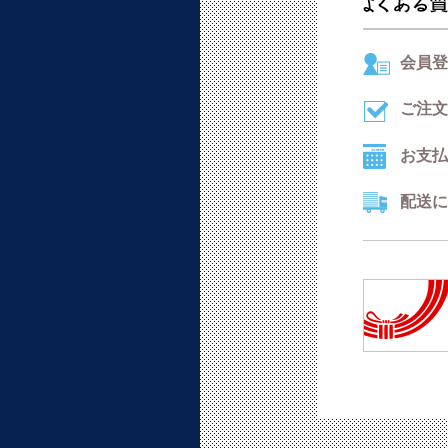
会員登
ご注文
お支払
配送に