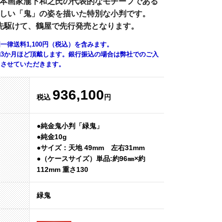
本画家瀧下和之氏の代表的なモチーフである
しい「鬼」の姿を描いた特別な小判です。
先駆けて、鶴屋で先行発売となります。
一律送料1,100円（税込）を含みます。
3か月ほど頂戴します。銀行振込の場合は弊社でのご入
とさせていただきます。
936,100
税込
円
●純金鬼小判「緑鬼」
●純金10g
●サイズ：天地 49mm 左右31mm
●（ケースサイズ）単品:約96㎜×約
112mm 重さ130
緑鬼