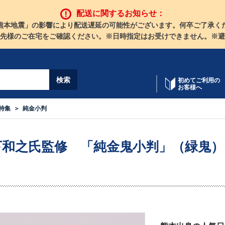
配送に関するお知らせ：
熊本地震」の影響により配送遅延の可能性がございます。何卒ご了承く
先様のご在宅をご確認ください。※日時指定はお受けできません。※避
初めてご利用の
お客様へ
特集
純金小判
下和之氏監修 「純金鬼小判」（緑鬼）