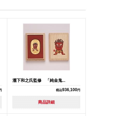
瀧下和之氏監修 「純金鬼...
936,100
円
税込
円
商品詳細