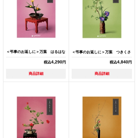
＜弔事のお返しに＞万葉 はるはな
＜弔事のお返しに＞万葉 つきくさ
4,290
4,840
税込
円
税込
円
商品詳細
商品詳細