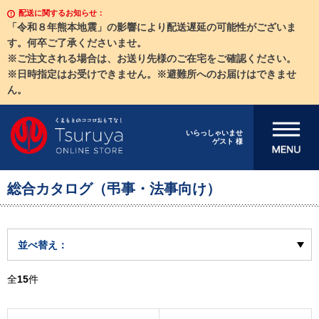
配送に関するお知らせ：
「令和８年熊本地震」の影響により配送遅延の可能性がございま
す。何卒ご了承くださいませ。
※ご注文される場合は、お送り先様のご在宅をご確認ください。
※日時指定はお受けできません。※避難所へのお届けはできませ
ん。
メニューを開
いらっしゃいませ
ゲスト 様
く
総合カタログ（弔事・法事向け）
並べ替え：
全
15
件