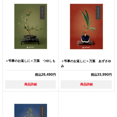
＜弔事のお返しに＞万葉 つゆしも
＜弔事のお返しに＞万葉 あずさゆ
み
28,490
33,990
税込
円
税込
円
商品詳細
商品詳細