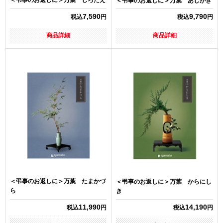
＜弔事のお返しに＞万葉 あしがき
7,590
9,790
税込
円
税込
円
商品詳細
商品詳細
＜弔事のお返しに＞万葉 たまかづ
＜弔事のお返しに＞万葉 からにし
ら
き
11,990
14,190
税込
円
税込
円