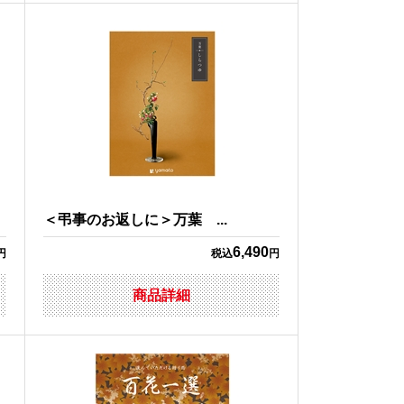
＜弔事のお返しに＞万葉 ...
6,490
円
税込
円
商品詳細