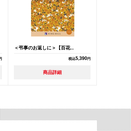
＜弔事のお返しに＞【百花...
5,390
円
税込
円
商品詳細