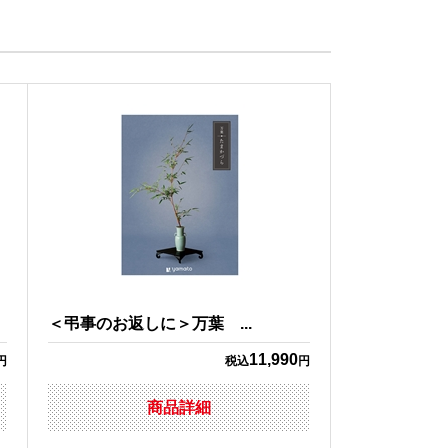
＜弔事のお返しに＞万葉 ...
11,990
円
税込
円
商品詳細