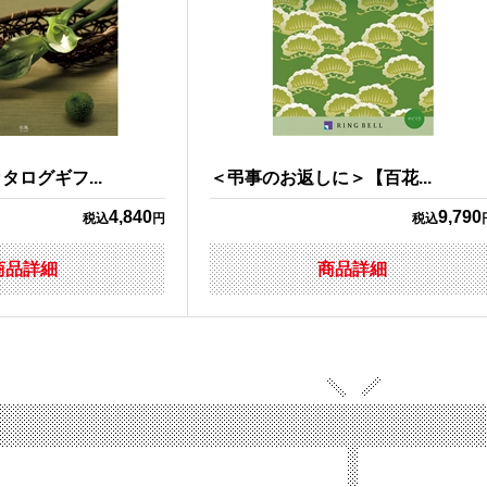
ログギフ...
＜弔事のお返しに＞【百花...
4,840
9,790
税込
円
税込
商品詳細
商品詳細