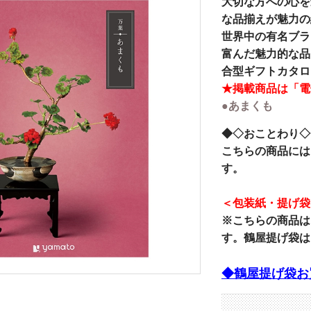
大切な方への心を
な品揃えが魅力の
世界中の有名ブラ
富んだ魅力的な品
合型ギフトカタロ
★掲載商品は「電
●あまくも
◆◇おことわり◇
こちらの商品には
す。
＜包装紙・提げ袋
※こちらの商品は
す。鶴屋提げ袋は
◆鶴屋提げ袋お