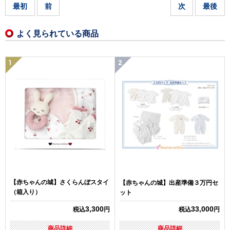
最初
前
次
最後
よく見られている商品
【赤ちゃんの城】さくらんぼスタイ
【赤ちゃんの城】出産準備３万円セ
（箱入り）
ット
3,300
33,000
税込
円
税込
円
商品詳細
商品詳細