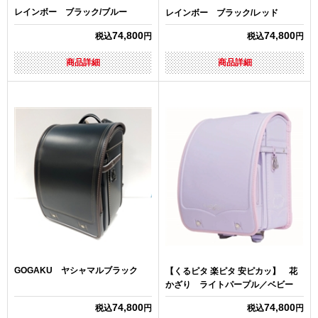
レインボー ブラック/ブルー
レインボー ブラック/レッド
74,800
74,800
税込
円
税込
円
商品詳細
商品詳細
GOGAKU ヤシャマルブラック
【くるピタ 楽ピタ 安ピカッ】 花
かざり ライトパープル／ベビー
74,800
74,800
税込
円
税込
円