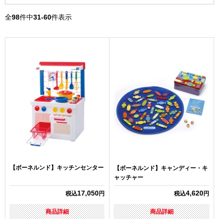
全
98
件中
31-60
件表示
【ボーネルンド】キッチンセンター
【ボーネルンド】キャンディー・キ
ャッチャー
17,050
4,620
税込
円
税込
円
商品詳細
商品詳細