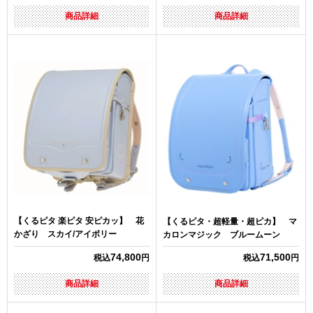
商品詳細
商品詳細
【くるピタ 楽ピタ 安ピカッ】 花
【くるピタ・超軽量・超ピカ】 マ
かざり スカイ/アイボリー
カロンマジック ブルームーン
74,800
71,500
税込
円
税込
円
商品詳細
商品詳細