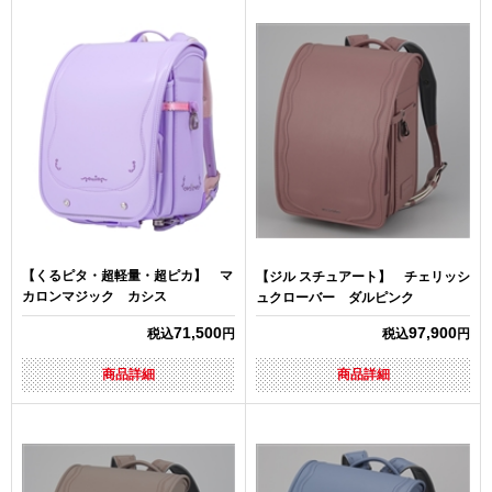
【くるピタ・超軽量・超ピカ】 マ
【ジル スチュアート】 チェリッシ
カロンマジック カシス
ュクローバー ダルピンク
71,500
97,900
税込
円
税込
円
商品詳細
商品詳細