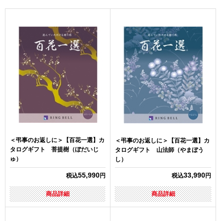
＜弔事のお返しに＞【百花一選】カ
＜弔事のお返しに＞【百花一選】カ
タログギフト 菩提樹（ぼだいじ
タログギフト 山法師（やまぼう
ゅ）
し）
55,990
33,990
税込
円
税込
円
商品詳細
商品詳細