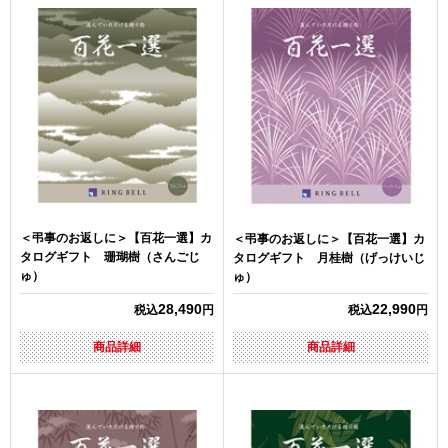
＜弔事のお返しに＞【百花一選】カ
＜弔事のお返しに＞【百花一選】カ
タログギフト 珊瑚樹（さんごじ
タログギフト 月桂樹（げっけいじ
ゅ）
ゅ）
28,490
22,990
税込
円
税込
円
商品詳細
商品詳細