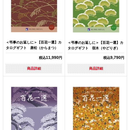
＜弔事のお返しに＞【百花一選】カ
＜弔事のお返しに＞【百花一選】カ
タログギフト 唐松（からまつ）
タログギフト 宿木（やどりぎ）
11,990
9,790
税込
円
税込
円
商品詳細
商品詳細