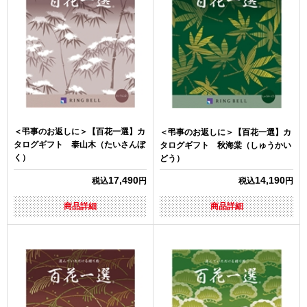
＜弔事のお返しに＞【百花一選】カ
＜弔事のお返しに＞【百花一選】カ
タログギフト 泰山木（たいさんぼ
タログギフト 秋海棠（しゅうかい
く）
どう）
17,490
14,190
税込
円
税込
円
商品詳細
商品詳細