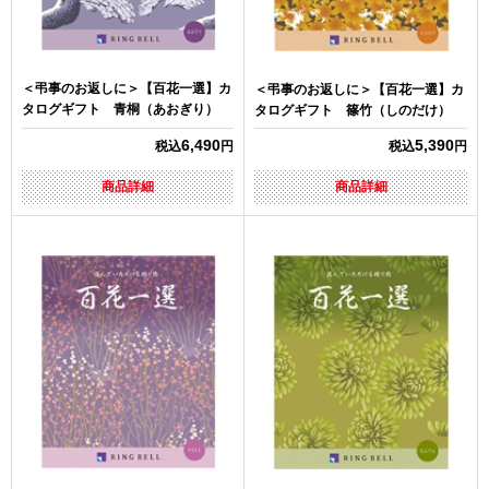
＜弔事のお返しに＞【百花一選】カ
＜弔事のお返しに＞【百花一選】カ
タログギフト 青桐（あおぎり）
タログギフト 篠竹（しのだけ）
6,490
5,390
税込
円
税込
円
商品詳細
商品詳細