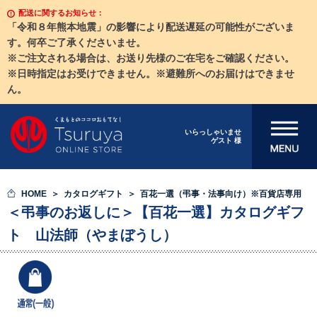
配送に関するお知らせ：
「令和８年熊本地震」の影響により配送遅延の可能性がございま
す。何卒ご了承くださいませ。
※ご注文される場合は、お送り先様のご在宅をご確認ください。
※日時指定はお受けできません。※避難所へのお届けはできませ
ん。
メニューを開
いらっしゃいませ
ゲスト 様
く
HOME
カタログギフト
百花一選（弔事・法事向け）※百貨店専用
＜弔事のお返しに＞【百花一選】カタログギフ
ト 山法師（やまぼうし）