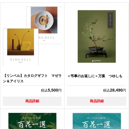
【リンベル】カタログギフト マゼラ
＜弔事のお返しに＞万葉 つゆしも
ン＆アイリス
5,500
28,490
税込
円
税込
円
商品詳細
商品詳細