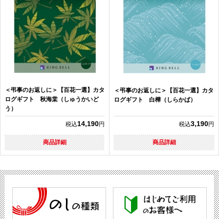
＜弔事のお返しに＞【百花一選】カタ
＜弔事のお返しに＞【百花一選】カタ
ログギフト 秋海棠（しゅうかいど
ログギフト 白樺（しらかば）
う）
14,190
3,190
税込
円
税込
円
商品詳細
商品詳細