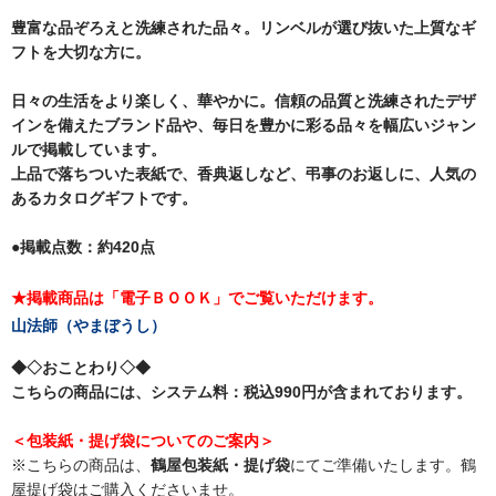
豊富な品ぞろえと洗練された品々。リンベルが選び抜いた上質なギ
フトを大切な方に。
日々の生活をより楽しく、華やかに。信頼の品質と洗練されたデザ
インを備えたブランド品や、毎日を豊かに彩る品々を幅広いジャン
ルで掲載しています。
上品で落ちついた表紙で、香典返しなど、弔事のお返しに、人気の
あるカタログギフトです。
●掲載点数：約420点
★掲載商品は「電子ＢＯＯＫ」でご覧いただけます。
山法師（やまぼうし）
◆◇おことわり◇◆
こちらの商品には、システム料：税込990円が含まれております。
＜包装紙・提げ袋についてのご案内＞
※こちらの商品は、
鶴屋包装紙・提げ袋
にてご準備いたします。鶴
屋提げ袋はご購入くださいませ。