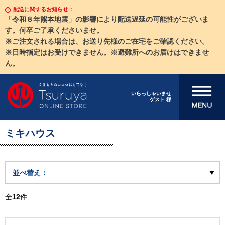
配送に関するお知らせ：
「令和８年熊本地震」の影響により配送遅延の可能性がございま
す。何卒ご了承くださいませ。
※ご注文される場合は、お送り先様のご在宅をご確認ください。
※日時指定はお受けできません。※避難所へのお届けはできませ
ん。
メニューを開
いらっしゃいませ
ゲスト 様
く
ミキハウス
並べ替え：
全
12
件