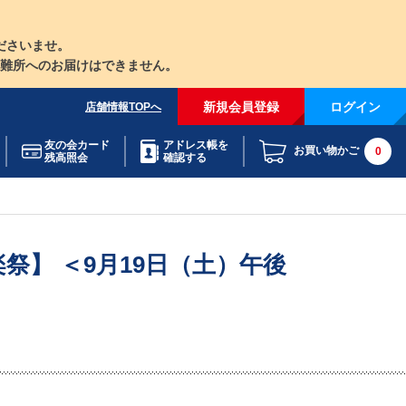
ださいませ。
難所へのお届けはできません。
新規会員登録
ログイン
店舗情報TOPへ
友の会カード
アドレス帳を
お買い物かご
0
残高照会
確認する
】 ＜9月19日（土）午後