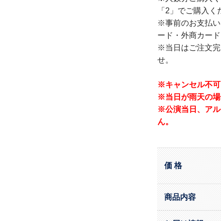
「2」でご購入く
※事前のお支払い
ード・外商カード
※当日はご注文完
せ。
※キャンセル不可
※当日が雨天の場
※公演当日、アル
ん。
価 格
商品内容