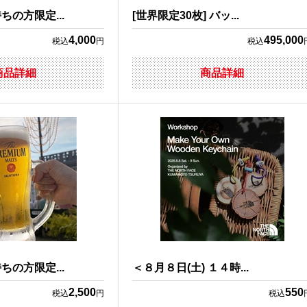
の方限定...
[世界限定30枚] バッ...
4,000
495,000
税込
円
税込
商品詳細
商品詳細
の方限定...
＜８月８日(土) １４時...
2,500
550
税込
円
税込