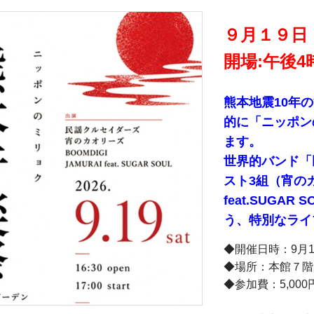
９月１９日
開場:午後4
熊本地震10年
的に「ニッポン
ます。
世界的バンド「
スト3組（宵のカ
feat.SUGA
う、特別なライ
◆開催日時：9月
◆場所：本館７階
◆参加費：5,00