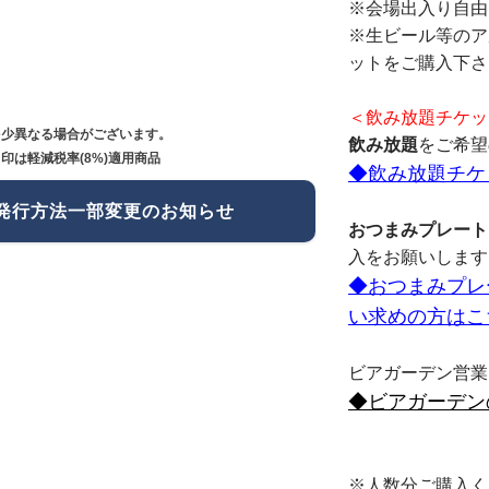
※会場出入り自由
※生ビール等のア
ットをご購入下さ
＜飲み放題チケッ
多少異なる場合がございます。
飲み放題
をご希望
印は軽減税率(8%)適用商品
◆飲み放題チケ
発行方法一部変更のお知らせ
おつまみプレート
入をお願いします
◆おつまみプレ
い求めの方はこ
ビアガーデン営業
◆ビアガーデン
※人数分ご購入く