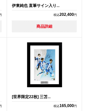
伊東純也 直筆サイン入り...
202,400
円
税込
円
商品詳細
[世界限定22枚] 三笘...
165,000
円
税込
円