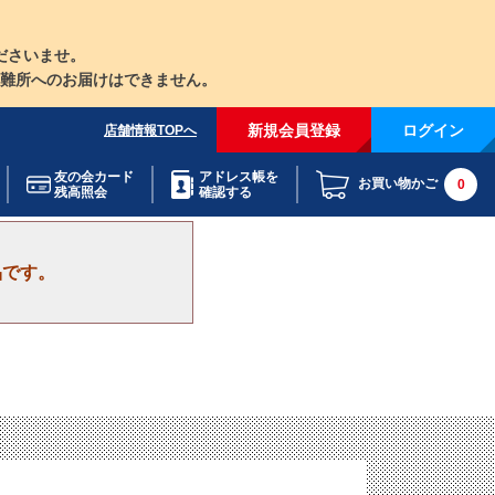
ださいませ。
難所へのお届けはできません。
新規会員登録
ログイン
店舗情報TOPへ
友の会カード
アドレス帳を
お買い物かご
0
残高照会
確認する
品です。