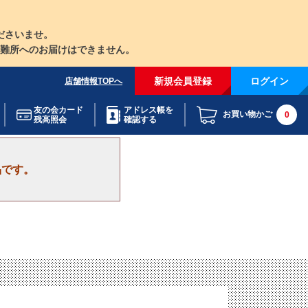
ださいませ。
難所へのお届けはできません。
新規会員登録
ログイン
店舗情報TOPへ
友の会カード
アドレス帳を
お買い物かご
0
残高照会
確認する
品です。