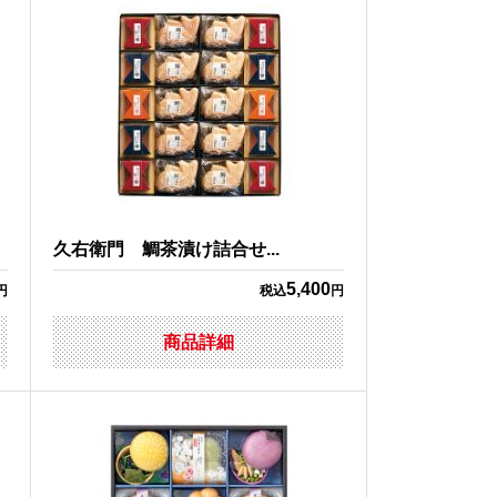
久右衛門 鯛茶漬け詰合せ...
5,400
円
税込
円
商品詳細