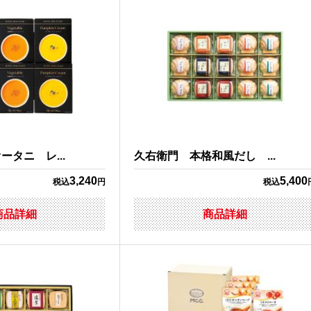
タニ レ...
久右衛門 本格和風だし ...
3,240
5,400
税込
円
税込
商品詳細
商品詳細