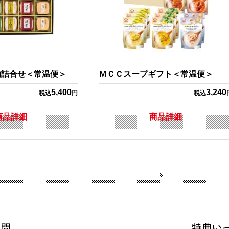
物詰合せ＜常温便＞
ＭＣＣスープギフト＜常温便＞
5,400
3,240
税込
円
税込
商品詳細
商品詳細