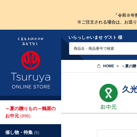
「令和８年
※ご注文される場合は、お送り
いらっしゃいませ ゲスト 様
HOME
～夏の贈
久
～夏の贈りもの～鶴屋の
お中元
(896)
催し物・特集
(6)