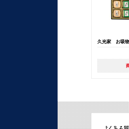
久光家 お吸