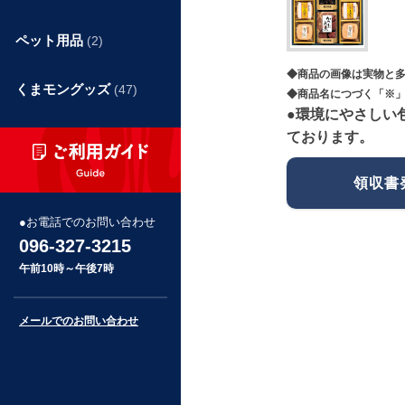
ペット用品
(2)
◆商品の画像は実物と
くまモングッズ
(47)
◆商品名につづく「※」
●環境にやさしい
ております。
領収書
お電話でのお問い合わせ
096-327-3215
午前10時～午後7時
メールでのお問い合わせ