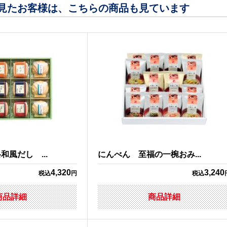
見たお客様は、こちらの商品も見ています
風だし ...
にんべん 至福の一椀おみ...
4,320
3,240
税込
円
税込
商品詳細
商品詳細