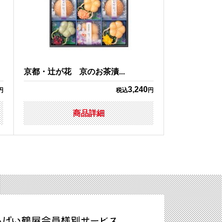
京都・辻が花 京のお茶漬...
3,240
円
税込
円
商品詳細