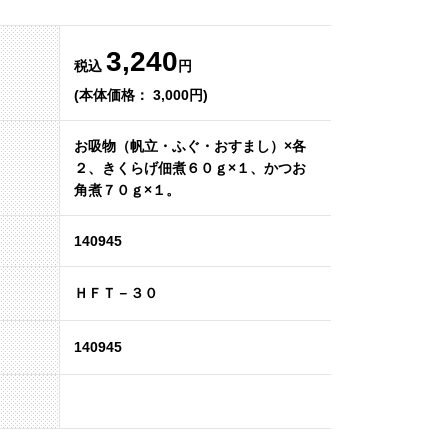
3,240
税込
円
(本体価格： 3,000円)
お吸物（帆立・ふぐ・おすまし）×各
２、きくらげ佃煮６０ｇ×１、かつお
角煮７０ｇ×１。
140945
ＨＦＴ－３０
140945