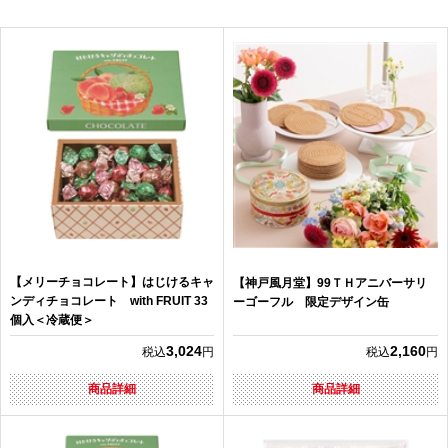
【メリーチョコレート】はじけるキャ
【神戸風月堂】99ＴＨアニバーサリ
ンディチョコレート with FRUIT 33
ーゴーフル 限定デザイン缶
個入＜冷蔵便＞
3,024
2,160
税込
円
税込
円
商品詳細
商品詳細