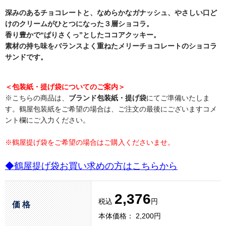
深みのあるチョコレートと、なめらかなガナッシュ、やさしい口ど
けのクリームがひとつになった３層ショコラ。
香り豊かで“ぱりさくっ”としたココアクッキー。
素材の持ち味をバランスよく重ねたメリーチョコレートのショコラ
サンドです。
＜包装紙・提げ袋についてのご案内＞
※こちらの商品は、
ブランド包装紙・提げ袋
にてご準備いたしま
す。鶴屋包装紙をご希望の場合は、ご注文の最後にございますコメ
ント欄にご入力ください。
※鶴屋提げ袋をご希望の場合はご購入くださいませ。
◆鶴屋提げ袋お買い求めの方はこちらから
2,376
税込
円
価 格
本体価格： 2,200円