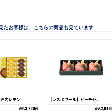
見たお客様は、こちらの商品も見ています
内レモン...
【レスポワール】ピーチゼ...
3,726
2,916
税込
円
税込