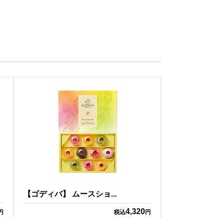
【ゴディバ】 ムースショ...
4,320
円
税込
円