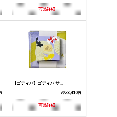
商品詳細
【ゴディバ】ゴディバ サ...
3,410
円
税込
円
商品詳細