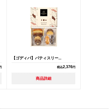
【ゴディバ】パティスリー...
2,376
円
税込
円
商品詳細