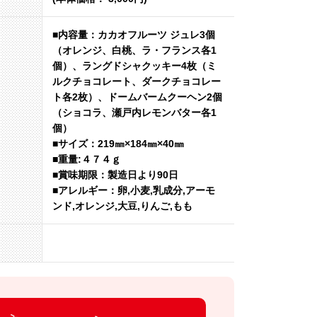
■内容量：カカオフルーツ ジュレ3個
（オレンジ、白桃、ラ・フランス各1
個）、ラングドシャクッキー4枚（ミ
ルクチョコレート、ダークチョコレー
ト各2枚）、ドームバームクーヘン2個
（ショコラ、瀬戸内レモンバター各1
個）
■サイズ：219㎜×184㎜×40㎜
■重量:４７４ｇ
■賞味期限：製造日より90日
■アレルギー：卵,小麦,乳成分,アーモ
ンド,オレンジ,大豆,りんご,もも