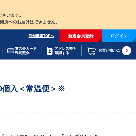
ださいませ。
難所へのお届けはできません。
新規会員登録
ログイン
店舗情報TOPへ
友の会カード
アドレス帳を
お買い物かご
0
残高照会
確認する
9個入＜常温便＞※