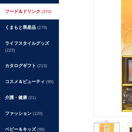
フード＆ドリンク
(370)
くまもと県産品
(279)
ライフスタイルグッズ
(223)
カタログギフト
(213)
コスメ＆ビューティ
(90)
介護・健康
(21)
ファッション
(120)
ベビー＆キッズ
(98)