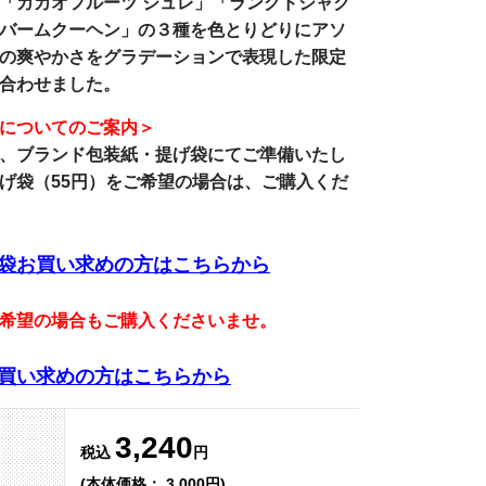
「カカオフルーツ ジュレ」「ラングドシャク
バームクーヘン」の３種を色とりどりにアソ
の爽やかさをグラデーションで表現した限定
合わせました。
についてのご案内＞
、
ブランド包装紙・提げ袋
にてご準備いたし
げ袋（55円）をご希望の場合は、ご購入くだ
袋お買い求めの方はこちらから
希望の場合もご購入くださいませ。
買い求めの方はこちらから
3,240
税込
円
(本体価格： 3,000円)