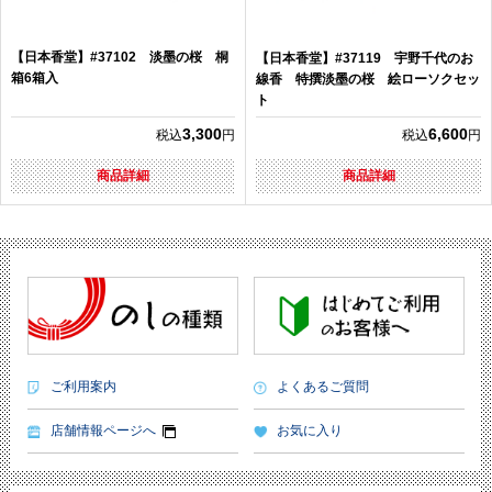
【日本香堂】#37102 淡墨の桜 桐
【日本香堂】#37119 宇野千代のお
箱6箱入
線香 特撰淡墨の桜 絵ローソクセッ
ト
3,300
6,600
税込
円
税込
円
商品詳細
商品詳細
ご利用案内
よくあるご質問
店舗情報ページへ
お気に入り