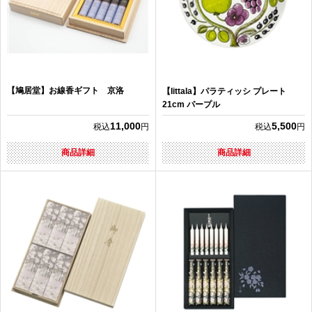
【鳩居堂】お線香ギフト 京洛
【Iittala】パラティッシ プレート
21cm パープル
11,000
5,500
税込
円
税込
円
商品詳細
商品詳細