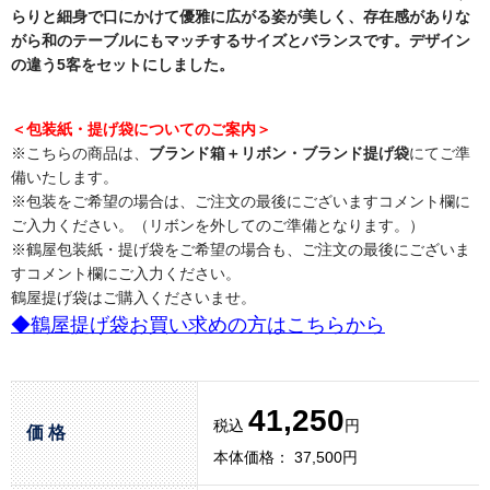
らりと細身で口にかけて優雅に広がる姿が美しく、存在感がありな
がら和のテーブルにもマッチするサイズとバランスです。デザイン
の違う5客をセットにしました。
＜包装紙・提げ袋についてのご案内＞
※こちらの商品は、
ブランド箱＋リボン・ブランド提げ袋
にてご準
備いたします。
※包装をご希望の場合は、ご注文の最後にございますコメント欄に
ご入力ください。（リボンを外してのご準備となります。）
※鶴屋包装紙・提げ袋をご希望の場合も、ご注文の最後にございま
すコメント欄にご入力ください。
鶴屋提げ袋はご購入くださいませ。
◆鶴屋提げ袋お買い求めの方はこちらから
41,250
税込
円
価 格
本体価格： 37,500円