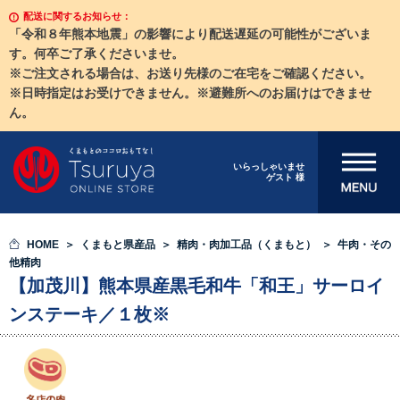
配送に関するお知らせ：
「令和８年熊本地震」の影響により配送遅延の可能性がございま
す。何卒ご了承くださいませ。
※ご注文される場合は、お送り先様のご在宅をご確認ください。
※日時指定はお受けできません。※避難所へのお届けはできませ
ん。
メニューを開
いらっしゃいませ
ゲスト 様
く
HOME
くまもと県産品
精肉・肉加工品（くまもと）
牛肉・その
他精肉
【加茂川】熊本県産黒毛和牛「和王」サーロイ
ンステーキ／１枚※