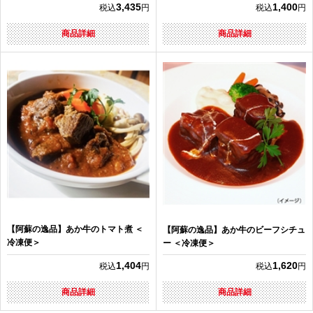
3,435
1,400
税込
円
税込
円
商品詳細
商品詳細
【阿蘇の逸品】あか牛のトマト煮 ＜
【阿蘇の逸品】あか牛のビーフシチュ
冷凍便＞
ー ＜冷凍便＞
1,404
1,620
税込
円
税込
円
商品詳細
商品詳細