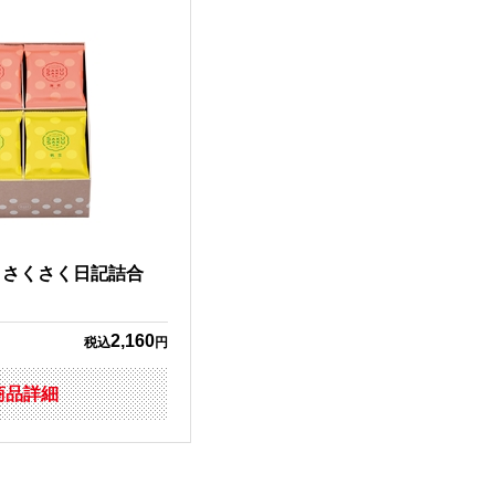
】さくさく日記詰合
2,160
税込
円
商品詳細