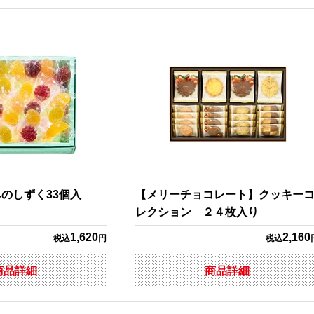
のしずく33個入
【メリーチョコレート】クッキー
レクション ２４枚入り
1,620
2,160
税込
円
税込
商品詳細
商品詳細