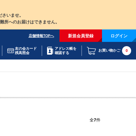
ださいませ。
難所へのお届けはできません。
新規会員登録
ログイン
店舗情報TOPへ
友の会カード
アドレス帳を
お買い物かご
0
残高照会
確認する
全
7
件