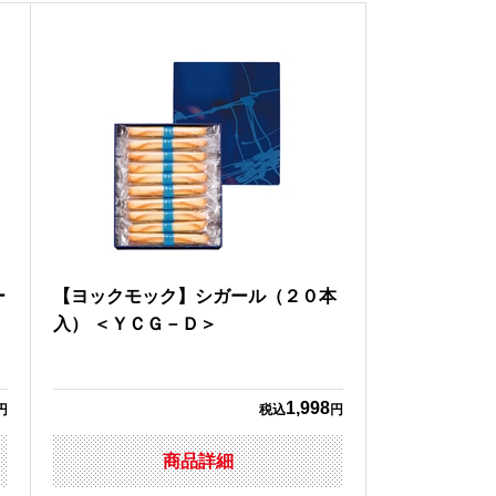
ー
【ヨックモック】シガール（２０本
＞
入） ＜ＹＣＧ－Ｄ＞
1,998
円
税込
円
商品詳細