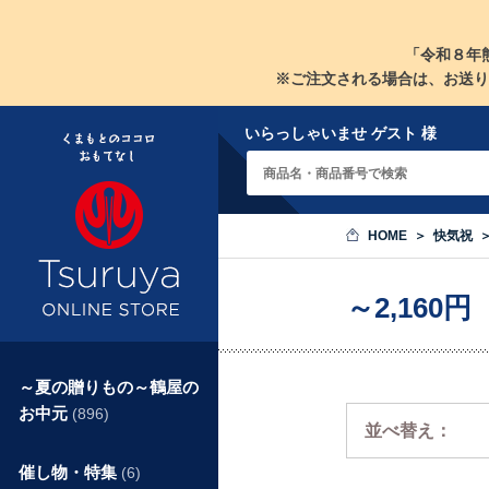
「令和８年
※ご注文される場合は、お送り
いらっしゃいませ ゲスト 様
HOME
快気祝
～2,160
～夏の贈りもの～鶴屋の
お中元
(896)
並べ替え：
催し物・特集
(6)