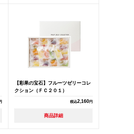
コ
【彩果の宝石】フルーツゼリーコレ
クション（ＦＣ２０１）
2,160
円
税込
円
商品詳細