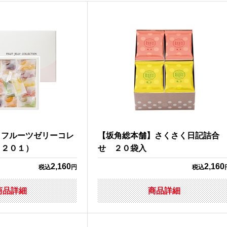
】フルーツゼリーコレ
【坂角総本舗】さくさく日記詰合
Ｃ２０１）
せ ２０袋入
2,160
2,160
税込
円
税込
商品詳細
商品詳細