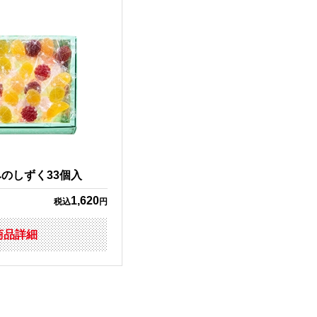
のしずく33個入
1,620
税込
円
商品詳細