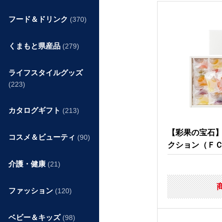
フード＆ドリンク
(370)
くまもと県産品
(279)
ライフスタイルグッズ
(223)
カタログギフト
(213)
【彩果の宝石
コスメ＆ビューティ
(90)
クション（Ｆ
介護・健康
(21)
ファッション
(120)
ベビー＆キッズ
(98)