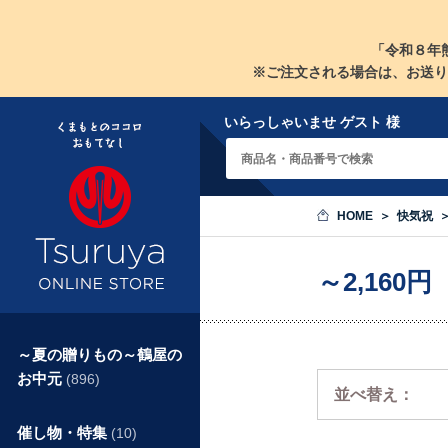
「令和８年
※ご注文される場合は、お送り
いらっしゃいませ ゲスト 様
HOME
快気祝
～2,160
～夏の贈りもの～鶴屋の
お中元
(896)
並べ替え：
催し物・特集
(10)