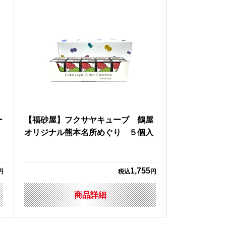
ー
【福砂屋】フクサヤキューブ 鶴屋
＞
オリジナル熊本名所めぐり ５個入
1,755
円
税込
円
商品詳細