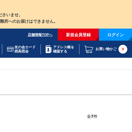
ださいませ。
難所へのお届けはできません。
新規会員登録
ログイン
店舗情報TOPへ
友の会カード
アドレス帳を
お買い物かご
0
残高照会
確認する
全
7
件