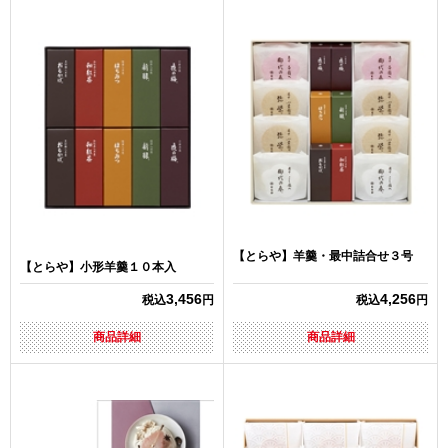
【とらや】羊羹・最中詰合せ３号
【とらや】小形羊羹１０本入
3,456
4,256
税込
円
税込
円
商品詳細
商品詳細