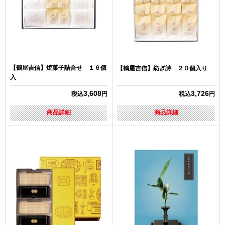
【鶴屋吉信】焼菓子詰合せ １６個
【鶴屋吉信】紡ぎ詩 ２０個入り
入
3,608
3,726
税込
円
税込
円
商品詳細
商品詳細