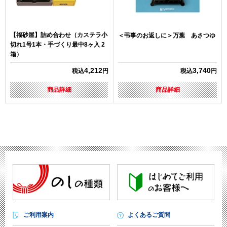
【福砂屋】詰め合わせ（カステラ小
＜弔事のお返しに＞万葉 あさつゆ
切れ1号1本・手づくり最中8ヶ入 2
箱）
4,212
3,740
税込
円
税込
円
商品詳細
商品詳細
ご利用案内
よくあるご質問