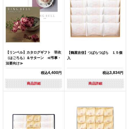
【リンベル】カタログギフト 羽衣
【鶴屋吉信】つばらつばら １５個
（はごろも）＆サターン ≪弔事・
入
法要向け≫
4,400
3,834
税込
円
税込
円
商品詳細
商品詳細