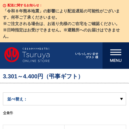
配送に関するお知らせ：
「令和８年熊本地震」の影響により配送遅延の可能性がございま
す。何卒ご了承くださいませ。
※ご注文される場合は、お送り先様のご在宅をご確認ください。
※日時指定はお受けできません。※避難所へのお届けはできませ
ん。
メニューを開
いらっしゃいませ
ゲスト 様
く
3.301～4.400円（弔事ギフト）
並べ替え：
全
8
件