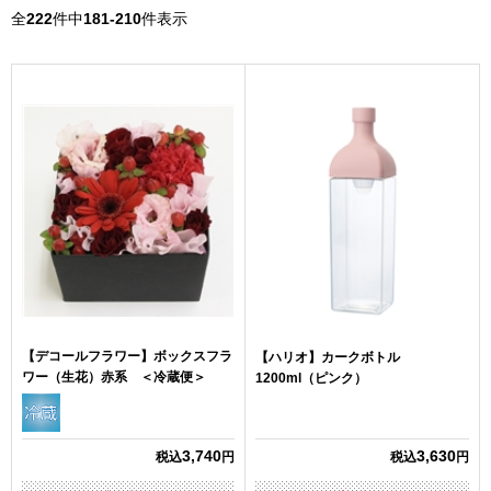
全
222
件中
181-210
件表示
【デコールフラワー】ボックスフラ
【ハリオ】カークボトル
ワー（生花）赤系 ＜冷蔵便＞
1200ml（ピンク）
3,740
3,630
税込
円
税込
円