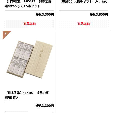
【日本香堂】＃65019 銘香芝山
【鳩居堂】お線香ギフト みくまの
桐箱絵ろうそく5本セット
3,300
3,850
税込
円
税込
円
商品詳細
商品詳細
【日本香堂】#37102 淡墨の桜
桐箱6箱入
3,300
税込
円