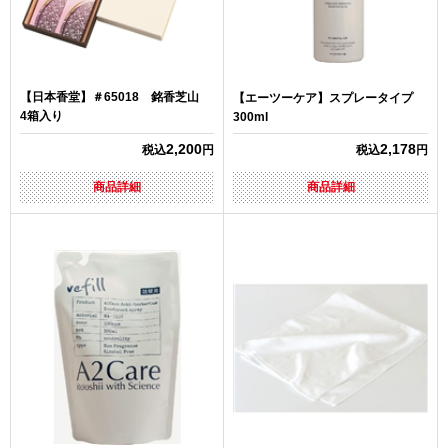
【日本香堂】＃65018 銘香芝山
【エーツーケア】スプレータイプ
4箱入り
300ml
2,200
2,178
税込
円
税込
円
商品詳細
商品詳細