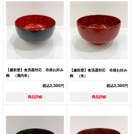
【越前塗】食洗器対応 布袋お好み
【越前塗】食洗器対応 布袋お好み
椀 （溜内朱）
椀 （朱）
3,300
3,300
税込
円
税込
円
商品詳細
商品詳細