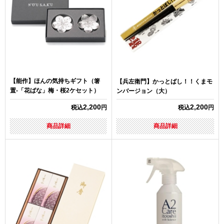
【能作】ほんの気持ちギフト（箸
【兵左衛門】かっとばし！！くまモ
置-「花ばな」梅・桜2ケセット）
ンバージョン（大）
2,200
2,200
税込
円
税込
円
商品詳細
商品詳細