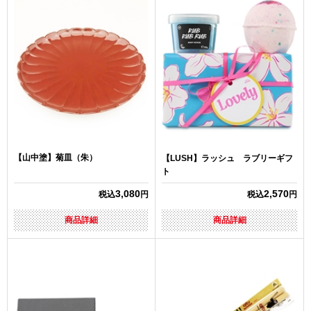
【山中塗】菊皿（朱）
【LUSH】ラッシュ ラブリーギフ
ト
3,080
2,570
税込
円
税込
円
商品詳細
商品詳細