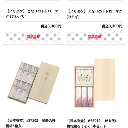
【ノリタケ】 となりのトトロ マ
【ノリタケ】 となりのトトロ マグ
グ (ジシバリ）
(ヨモギ）
3,300
3,300
税込
円
税込
円
商品詳細
商品詳細
【日本香堂】#37102 淡墨の桜
【日本香堂】＃65019 銘香芝山
桐箱6箱入
桐箱絵ろうそく5本セット