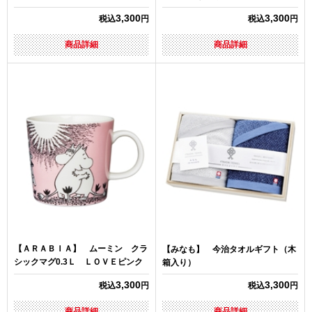
3,300
3,300
税込
円
税込
円
商品詳細
商品詳細
【ＡＲＡＢＩＡ】 ムーミン クラ
【みなも】 今治タオルギフト（木
シックマグ0.3Ｌ ＬＯＶＥピンク
箱入り）
3,300
3,300
税込
円
税込
円
商品詳細
商品詳細