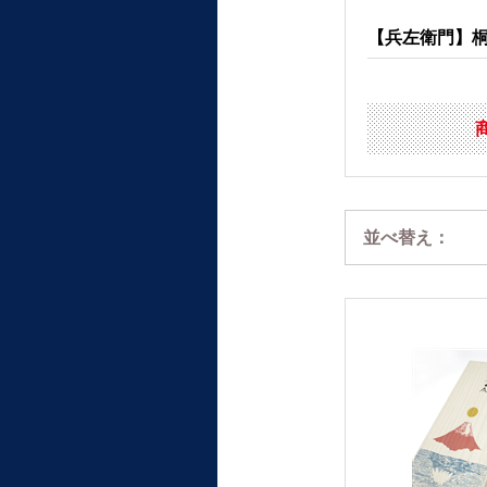
【兵左衛門】桐
並べ替え：