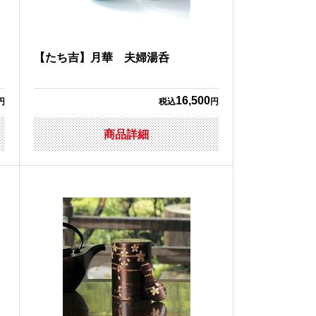
【たち吉】月華 夫婦湯呑
16,500
円
税込
円
商品詳細