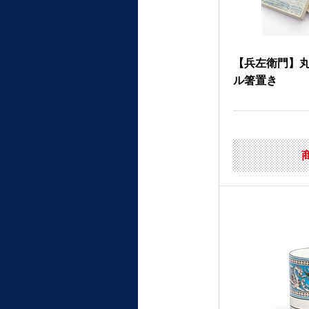
【兵左衛門】
ル箸置き