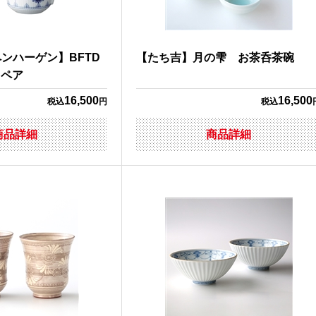
ンハーゲン】BFTD
【たち吉】月の雫 お茶呑茶碗
Sペア
16,500
16,500
税込
円
税込
商品詳細
商品詳細