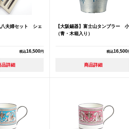
丸八夫婦セット シェ
【大阪錫器】富士山タンブラー 
（青・木箱入り）
16,500
16,500
税込
円
税込
商品詳細
商品詳細