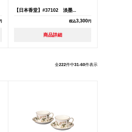
【日本香堂】#37102 淡墨...
3,300
円
税込
円
商品詳細
全
222
件中
31-60
件表示