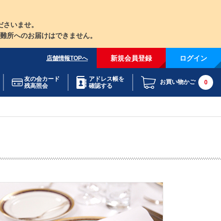
ださいませ。
難所へのお届けはできません。
新規会員登録
ログイン
店舗情報TOPへ
友の会カード
アドレス帳を
お買い物かご
0
残高照会
確認する