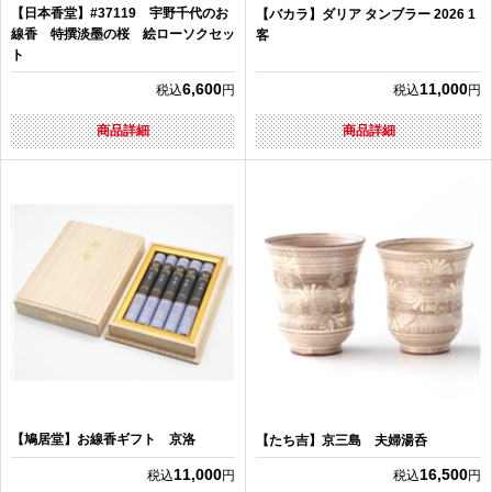
【日本香堂】#37119 宇野千代のお
【バカラ】ダリア タンブラー 2026 1
線香 特撰淡墨の桜 絵ローソクセッ
客
ト
6,600
11,000
税込
円
税込
円
商品詳細
商品詳細
【鳩居堂】お線香ギフト 京洛
【たち吉】京三島 夫婦湯呑
11,000
16,500
税込
円
税込
円