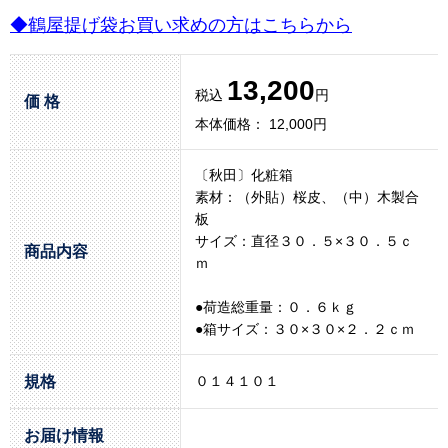
◆鶴屋提げ袋お買い求めの方はこちらから
13,200
税込
円
価 格
本体価格： 12,000円
〔秋田〕化粧箱
素材：（外貼）桜皮、（中）木製合
板
サイズ：直径３０．５×３０．５ｃ
商品内容
ｍ
●荷造総重量：０．６ｋｇ
●箱サイズ：３０×３０×２．２ｃｍ
規格
０１４１０１
お届け情報