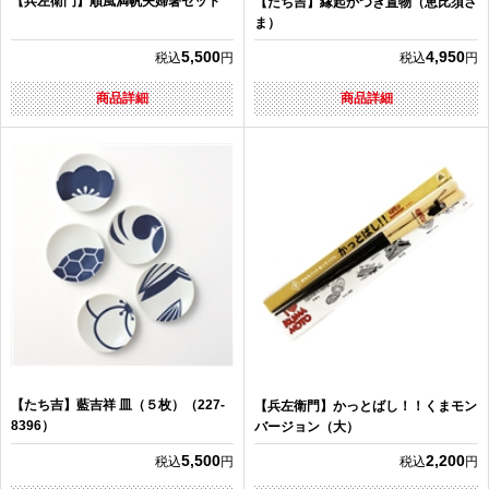
【兵左衛門】順風満帆夫婦箸セット
【たち吉】縁起かつぎ置物（恵比須さ
ま）
5,500
4,950
税込
円
税込
円
商品詳細
商品詳細
【たち吉】藍吉祥 皿（５枚）（227-
【兵左衛門】かっとばし！！くまモン
8396）
バージョン（大）
5,500
2,200
税込
円
税込
円