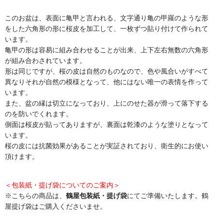
このお盆は、表面に亀甲と言われる、文字通り亀の甲羅のような形
をした六角形の形に桜皮を加工して、一枚ずつ貼り付けて作られて
います。
亀甲の形は容易に組み合わせることが出来、上下左右無数の六角形
が組み合わされています。
形は同じですが、桜の皮は自然のものなので、色や風合いがすべて
異なりそれが自然の模様となって、他にはない唯一の表情を作って
います。
また、盆の縁は切立になっており、上にのせた器が滑って落下する
のを防いでくれます。
側面は桜皮が貼ってありますが、裏面は乾漆のような塗りとなって
います。
桜の皮には抗菌効果があることが実証されており、衛生的にお使い
頂けます。
＜包装紙・提げ袋についてのご案内＞
※こちらの商品は、
鶴屋包装紙・提げ袋
にてご準備いたします。鶴
屋提げ袋はご購入くださいませ。