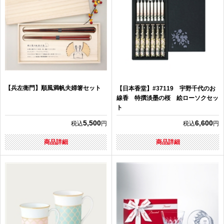
【兵左衛門】順風満帆夫婦箸セット
【日本香堂】#37119 宇野千代のお
線香 特撰淡墨の桜 絵ローソクセッ
ト
5,500
6,600
税込
円
税込
円
商品詳細
商品詳細