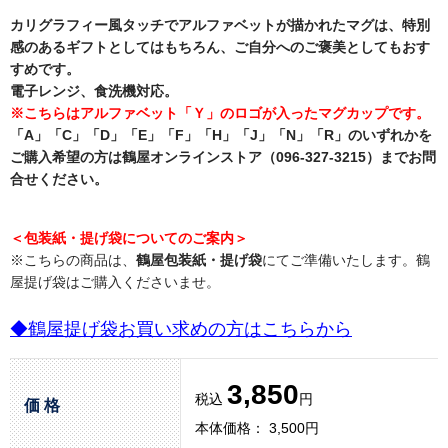
カリグラフィー風タッチでアルファベットが描かれたマグは、特別
感のあるギフトとしてはもちろん、ご自分へのご褒美としてもおす
すめです。
電子レンジ、食洗機対応。
※こちらはアルファベット
「Ｙ」
のロゴが入ったマグカップです。
「A」「C」「D」「E」「F」「H」「J」「N」「R」のいずれかを
ご購入希望の方は鶴屋オンラインストア（096-327-3215）までお問
合せください。
＜包装紙・提げ袋についてのご案内＞
※こちらの商品は、
鶴屋包装紙・提げ袋
にてご準備いたします。鶴
屋提げ袋はご購入くださいませ。
◆鶴屋提げ袋お買い求めの方はこちらから
3,850
税込
円
価 格
本体価格： 3,500円