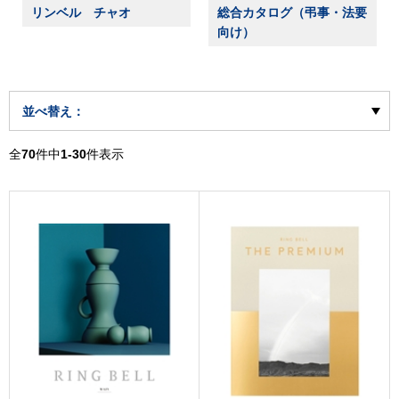
リンベル チャオ
総合カタログ（弔事・法要
向け）
並べ替え：
全
70
件中
1-30
件表示