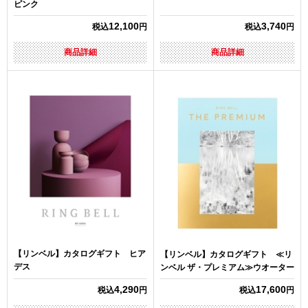
ピンク
12,100
3,740
税込
円
税込
円
商品詳細
商品詳細
【リンベル】カタログギフト ヒア
【リンベル】カタログギフト ≪リ
デス
ンベル ザ・プレミアム≫ウオーター
4,290
17,600
税込
円
税込
円