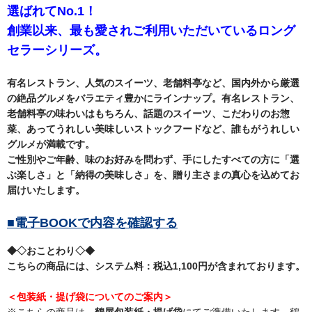
選ばれてNo.1！
創業以来、最も愛されご利用いただいているロング
セラーシリーズ。
有名レストラン、人気のスイーツ、老舗料亭など、国内外から厳選
の絶品グルメをバラエティ豊かにラインナップ。有名レストラン、
老舗料亭の味わいはもちろん、話題のスイーツ、こだわりのお惣
菜、あってうれしい美味しいストックフードなど、誰もがうれしい
グルメが満載です。
ご性別やご年齢、味のお好みを問わず、手にしたすべての方に「選
ぶ楽しさ」と「納得の美味しさ」を、贈り主さまの真心を込めてお
届けいたします。
■電子BOOKで内容を確認する
◆◇おことわり◇◆
こちらの商品には、システム料：税込1,100円が含まれております。
＜包装紙・提げ袋についてのご案内＞
※こちらの商品は、
鶴屋包装紙・提げ袋
にてご準備いたします。鶴