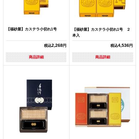
【福砂屋】カステラ小切れ1号
【福砂屋】カステラ小切れ1号 ２
本入
2,268
4,536
税込
円
税込
円
商品詳細
商品詳細