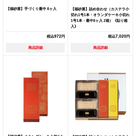
【福砂屋】手づくり最中 8ヶ入
【福砂屋】詰め合わせ（カステラ小
切れ1号1本・オランダケーキ小切れ
1号1本・最中8ヶ入 2箱）《貼り箱
入》
972
7,020
税込
円
税込
円
商品詳細
商品詳細