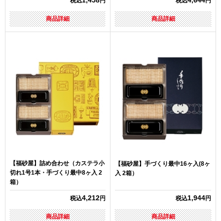
1,458
4,644
税込
円
税込
円
商品詳細
商品詳細
【福砂屋】詰め合わせ（カステラ小
【福砂屋】手づくり最中16ヶ入(8ヶ
切れ1号1本・手づくり最中8ヶ入 2
入 2箱）
箱）
4,212
1,944
税込
円
税込
円
商品詳細
商品詳細