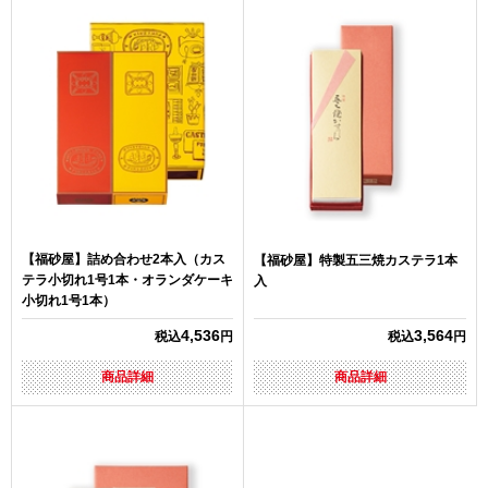
【福砂屋】詰め合わせ2本入（カス
【福砂屋】特製五三焼カステラ1本
テラ小切れ1号1本・オランダケーキ
入
小切れ1号1本）
4,536
3,564
税込
円
税込
円
商品詳細
商品詳細