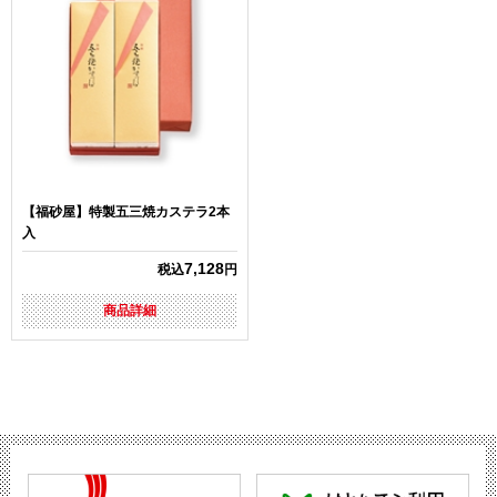
【福砂屋】特製五三焼カステラ2本
入
7,128
税込
円
商品詳細