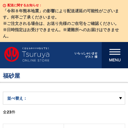
配送に関するお知らせ：
「令和８年熊本地震」の影響により配送遅延の可能性がございま
す。何卒ご了承くださいませ。
※ご注文される場合は、お送り先様のご在宅をご確認ください。
※日時指定はお受けできません。※避難所へのお届けはできませ
ん。
メニューを開
いらっしゃいませ
ゲスト 様
く
福砂屋
並べ替え：
全
23
件