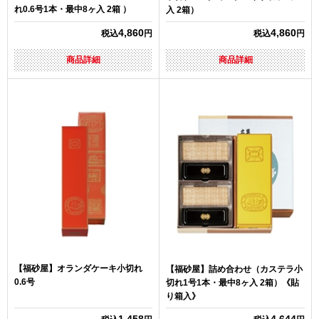
れ0.6号1本・最中8ヶ入 2箱 ）
入 2箱）
4,860
4,860
税込
円
税込
円
商品詳細
商品詳細
【福砂屋】オランダケーキ小切れ
【福砂屋】詰め合わせ（カステラ小
0.6号
切れ1号1本・最中8ヶ入 2箱）《貼
り箱入》