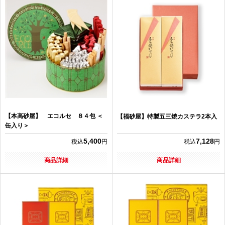
【本高砂屋】 エコルセ ８４包 ＜
【福砂屋】特製五三焼カステラ2本入
缶入り＞
5,400
7,128
税込
円
税込
円
商品詳細
商品詳細