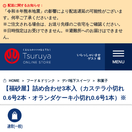
配送に関するお知らせ：
「令和８年熊本地震」の影響により配送遅延の可能性がございま
す。何卒ご了承くださいませ。
※ご注文される場合は、お送り先様のご在宅をご確認ください。
※日時指定はお受けできません。※避難所へのお届けはできませ
ん。
メニューを開
いらっしゃいませ
ゲスト 様
く
HOME
フード＆ドリンク
デパ地下スイーツ
和菓子
【福砂屋】詰め合わせ3本入（カステラ小切れ
0.6号2本・オランダケーキ小切れ0.6号1本）※