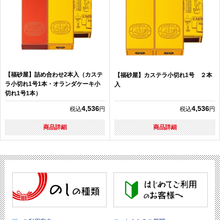
【福砂屋】詰め合わせ2本入（カステ
【福砂屋】カステラ小切れ1号 ２本
ラ小切れ1号1本・オランダケーキ小
入
切れ1号1本）
4,536
4,536
税込
円
税込
円
商品詳細
商品詳細