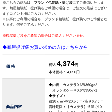
※こちらの商品は、
ブランド包装紙・提げ袋
にてご準備いたしま
す。鶴屋包装紙・提げ袋をご希望の場合は、ご注文の最後にござい
ますコメント欄にご入力ください。
※仏事にご利用の場合も、ブランド包装紙・提げ袋でのご準備とな
ります。何卒ご了承ください。
※鶴屋提げ袋をご希望の場合はご購入くださいませ。
◆鶴屋提げ袋お買い求めの方はこちらから
4,374
税込
円
価 格
本体価格： 4,050円
◆内容：カステラ0.6号360g×2
オランダケーキ0.6号350g×1
◆サイズ：
縦28ｃｍ×横20.5ｃｍ×高さ6.7ｃｍ
商品内容
賞味期限：【カステラ】常温で10