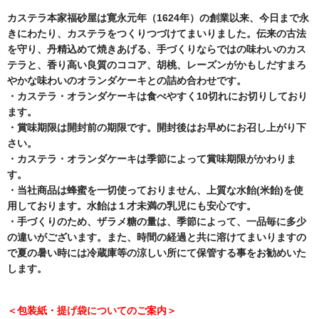
カステラ本家福砂屋は寛永元年（1624年）の創業以来、今日まで永
きにわたり、カステラをつくりつづけてまいりました。伝来の古法
を守り、丹精込めて焼きあげる、手づくりならではの味わいのカス
テラと、香り高い良質のココア、胡桃、レーズンがかもしだすまろ
やかな味わいのオランダケーキとの詰め合わせです。
・カステラ・オランダケーキは食べやすく10切れにお切りしており
ます。
・賞味期限は開封前の期限です。開封後はお早めにお召し上がり下
さい。
・カステラ・オランダケーキは季節によって賞味期限がかわりま
す。
・当社商品は蜂蜜を一切使っておりません、上質な水飴(米飴)を使
用しております。水飴は１才未満の乳児にも安心です。
・手づくりのため、ザラメ糖の量は、季節によって、一品毎に多少
の違いがございます。また、時間の経過と共に溶けてまいりますの
で夏の暑い時には冷蔵庫等の涼しい所にて保管する事をお勧めいた
します。
＜包装紙・提げ袋についてのご案内＞