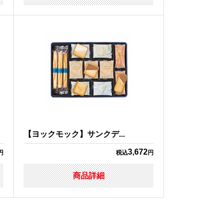
【ヨックモック】サンクデ...
3,672
円
税込
円
商品詳細