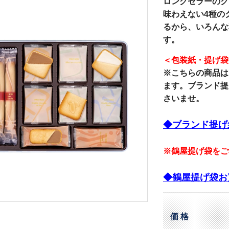
ロングセラーのク
味わえない4種の
るから、いろんな
す。
＜包装紙・提げ袋
※こちらの商品は
ます。ブランド提
さいませ。
◆ブランド提げ
※鶴屋提げ袋をご
◆鶴屋提げ袋お
価 格