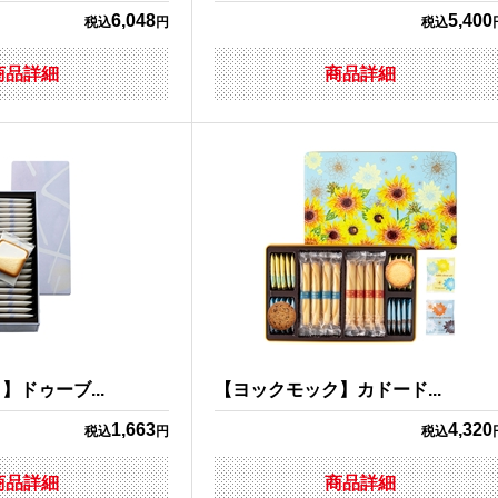
6,048
5,400
税込
円
税込
商品詳細
商品詳細
ドゥーブ...
【ヨックモック】カドード...
1,663
4,320
税込
円
税込
商品詳細
商品詳細