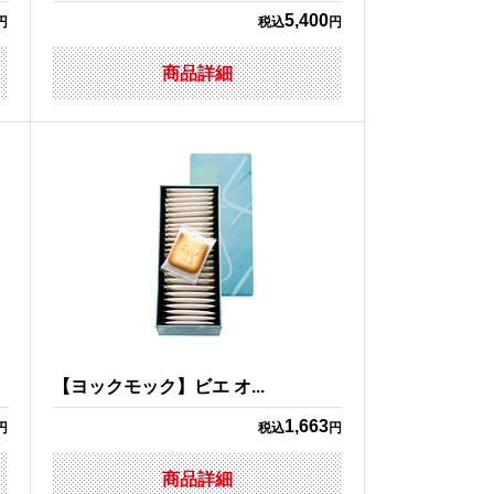
5,400
円
税込
円
商品詳細
【ヨックモック】ビエ オ...
1,663
円
税込
円
商品詳細