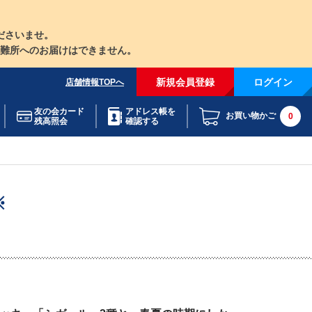
ださいませ。
難所へのお届けはできません。
新規会員登録
ログイン
店舗情報TOPへ
友の会カード
アドレス帳を
お買い物かご
0
残高照会
確認する
※