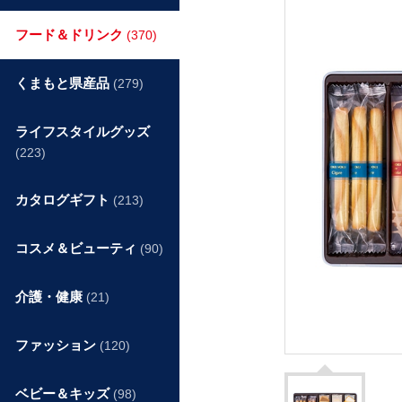
フード＆ドリンク
(370)
くまもと県産品
(279)
ライフスタイルグッズ
(223)
カタログギフト
(213)
コスメ＆ビューティ
(90)
介護・健康
(21)
ファッション
(120)
ベビー＆キッズ
(98)