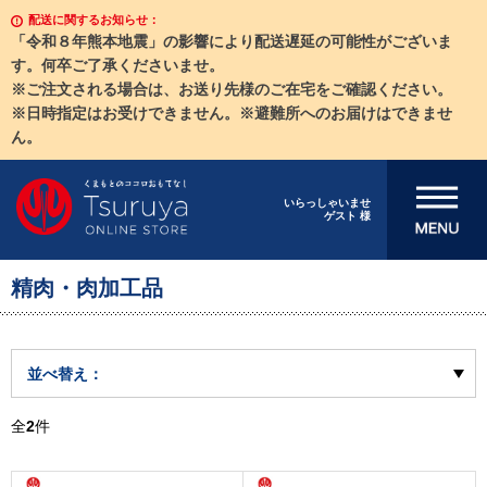
配送に関するお知らせ：
「令和８年熊本地震」の影響により配送遅延の可能性がございま
す。何卒ご了承くださいませ。
※ご注文される場合は、お送り先様のご在宅をご確認ください。
※日時指定はお受けできません。※避難所へのお届けはできませ
ん。
メニューを開
いらっしゃいませ
ゲスト 様
く
精肉・肉加工品
並べ替え：
全
2
件