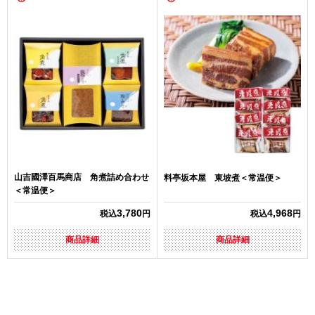
山吉國澤百馬商店 角煮詰め合わせ
料亭坂本屋 東坡煮＜常温便＞
＜常温便＞
3,780
4,968
税込
円
税込
円
商品詳細
商品詳細