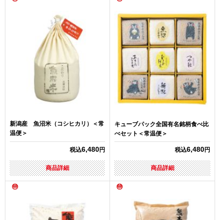
新潟産 魚沼米（コシヒカリ）＜常
キューブパック全国有名銘柄食べ比
温便＞
べセット＜常温便＞
6,480
6,480
税込
円
税込
円
商品詳細
商品詳細