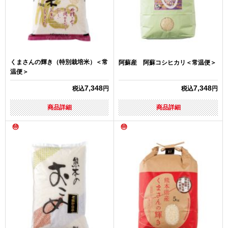
くまさんの輝き（特別栽培米）＜常
阿蘇産 阿蘇コシヒカリ＜常温便＞
温便＞
7,348
7,348
税込
円
税込
円
商品詳細
商品詳細