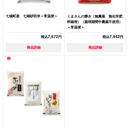
七城町産 七城砂田米＜常温便＞
くまさんの輝き（無農薬 無化学肥
料栽培）（栽培期間中農薬不使用）
＜常温便＞
7,672
7,942
税込
円
税込
円
商品詳細
商品詳細