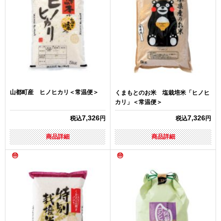
山都町産 ヒノヒカリ＜常温便＞
くまもとのお米 塩栽培米「ヒノヒ
カリ」＜常温便＞
7,326
7,326
税込
円
税込
円
商品詳細
商品詳細