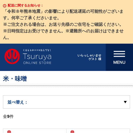
配送に関するお知らせ：
「令和８年熊本地震」の影響により配送遅延の可能性がございま
す。何卒ご了承くださいませ。
※ご注文される場合は、お送り先様のご在宅をご確認ください。
※日時指定はお受けできません。※避難所へのお届けはできませ
ん。
メニューを開
いらっしゃいませ
ゲスト 様
く
米・味噌
並べ替え：
全
9
件