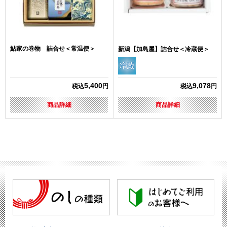
鮎家の巻物 詰合せ＜常温便＞
新潟【加島屋】詰合せ＜冷蔵便＞
5,400
9,078
税込
円
税込
円
商品詳細
商品詳細