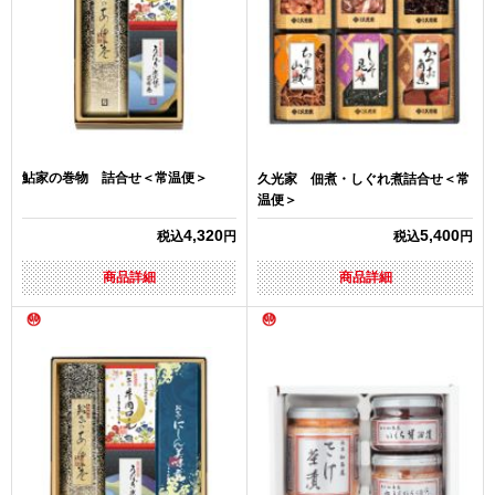
鮎家の巻物 詰合せ＜常温便＞
久光家 佃煮・しぐれ煮詰合せ＜常
温便＞
4,320
5,400
税込
円
税込
円
商品詳細
商品詳細