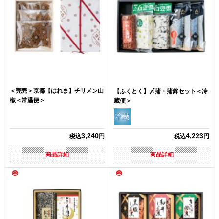
＜完売＞京都【はれま】チリメン山
【ふくとく】〆蒲・蒲鉾セット＜冷
椒＜常温便＞
蔵便＞
3,240
4,223
税込
円
税込
円
商品詳細
商品詳細