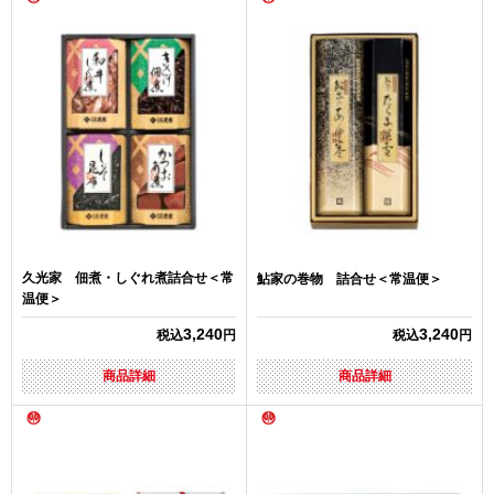
久光家 佃煮・しぐれ煮詰合せ＜常
鮎家の巻物 詰合せ＜常温便＞
温便＞
3,240
3,240
税込
円
税込
円
商品詳細
商品詳細