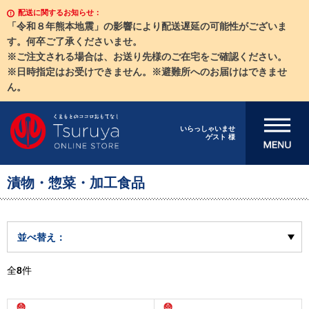
配送に関するお知らせ：
「令和８年熊本地震」の影響により配送遅延の可能性がございま
す。何卒ご了承くださいませ。
※ご注文される場合は、お送り先様のご在宅をご確認ください。
※日時指定はお受けできません。※避難所へのお届けはできませ
ん。
メニューを開
いらっしゃいませ
ゲスト 様
く
漬物・惣菜・加工食品
並べ替え：
全
8
件