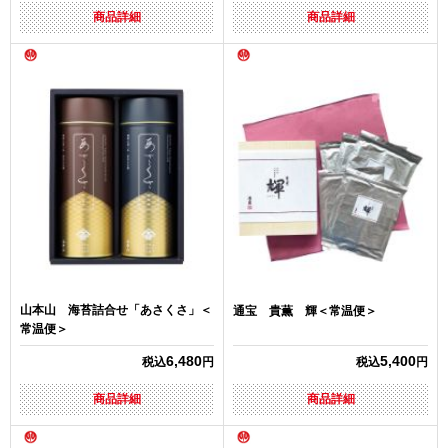
商品詳細
商品詳細
山本山 海苔詰合せ「あさくさ」＜
通宝 貴薫 輝＜常温便＞
常温便＞
6,480
5,400
税込
円
税込
円
商品詳細
商品詳細