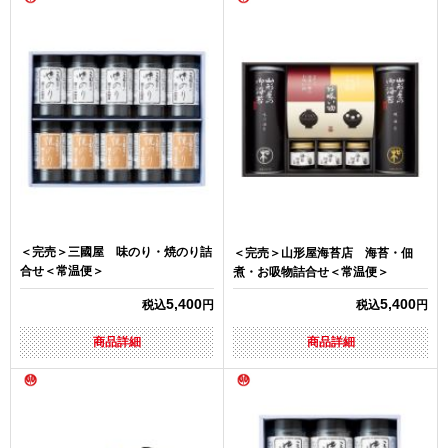
＜完売＞三國屋 味のり・焼のり詰
＜完売＞山形屋海苔店 海苔・佃
合せ＜常温便＞
煮・お吸物詰合せ＜常温便＞
5,400
5,400
税込
円
税込
円
商品詳細
商品詳細