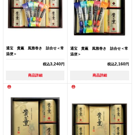
通宝 貴薫 風雅巻き 詰合せ＜常
通宝 貴薫 風雅巻き 詰合せ＜常
温便＞
温便＞
3,240
2,160
税込
円
税込
円
商品詳細
商品詳細