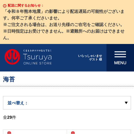
配送に関するお知らせ：
「令和８年熊本地震」の影響により配送遅延の可能性がございま
す。何卒ご了承くださいませ。
※ご注文される場合は、お送り先様のご在宅をご確認ください。
※日時指定はお受けできません。※避難所へのお届けはできませ
ん。
メニューを開
いらっしゃいませ
ゲスト 様
く
海苔
並べ替え：
全
29
件