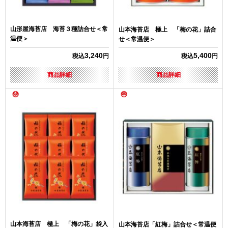
山形屋海苔店 海苔３種詰合せ＜常
山本海苔店 極上 「梅の花」詰合
温便＞
せ＜常温便＞
3,240
5,400
税込
円
税込
円
商品詳細
商品詳細
山本海苔店 極上 「梅の花」袋入
山本海苔店「紅梅」詰合せ＜常温便