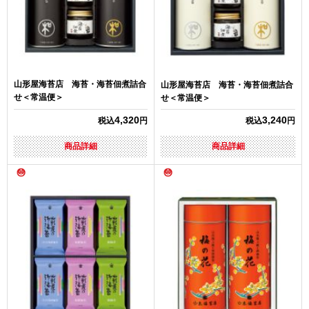
山形屋海苔店 海苔・海苔佃煮詰合
山形屋海苔店 海苔・海苔佃煮詰合
せ＜常温便＞
せ＜常温便＞
4,320
3,240
税込
円
税込
円
商品詳細
商品詳細