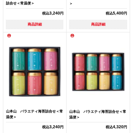
詰合せ＜常温便＞
＞
3,240
5,400
税込
円
税込
円
商品詳細
商品詳細
山本山 バラエティ海苔詰合せ＜常
山本山 バラエティ海苔詰合せ＜常
温便＞
温便＞
3,240
4,320
税込
円
税込
円