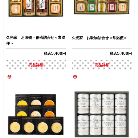
久光家 お吸物・佃煮詰合せ＜常温
久光家 お吸物詰合せ＜常温便＞
便＞
5,400
5,400
税込
円
税込
円
商品詳細
商品詳細