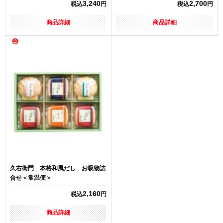
3,240
2,700
税込
円
税込
円
商品詳細
商品詳細
久右衛門 本格和風だし お吸物詰
合せ＜常温便＞
2,160
税込
円
商品詳細