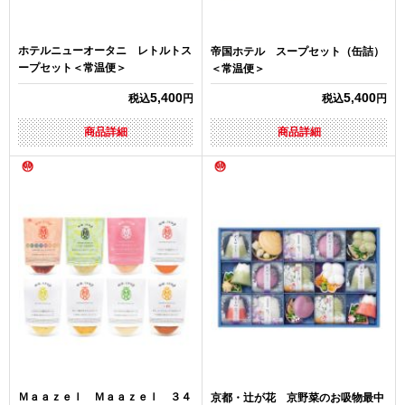
ホテルニューオータニ レトルトス
帝国ホテル スープセット（缶詰）
ープセット＜常温便＞
＜常温便＞
5,400
5,400
税込
円
税込
円
商品詳細
商品詳細
Ｍａａｚｅｌ Ｍａａｚｅｌ ３４
京都・辻が花 京野菜のお吸物最中