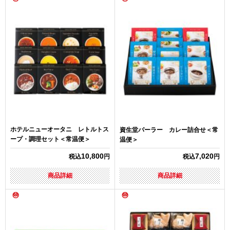
ホテルニューオータニ レトルトス
資生堂パーラー カレー詰合せ＜常
ープ・調理セット＜常温便＞
温便＞
10,800
7,020
税込
円
税込
円
商品詳細
商品詳細