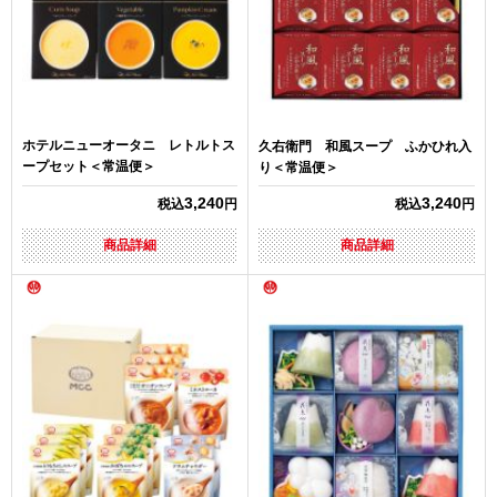
ホテルニューオータニ レトルトス
久右衛門 和風スープ ふかひれ入
ープセット＜常温便＞
り＜常温便＞
3,240
3,240
税込
円
税込
円
商品詳細
商品詳細