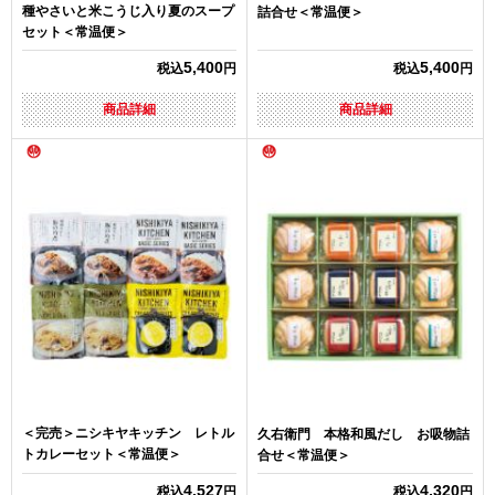
種やさいと米こうじ入り夏のスープ
詰合せ＜常温便＞
セット＜常温便＞
5,400
5,400
税込
円
税込
円
商品詳細
商品詳細
＜完売＞ニシキヤキッチン レトル
久右衛門 本格和風だし お吸物詰
トカレーセット＜常温便＞
合せ＜常温便＞
4,527
4,320
税込
円
税込
円