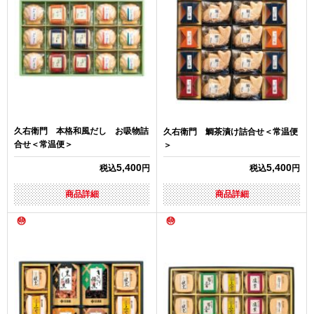
久右衛門 本格和風だし お吸物詰
久右衛門 鯛茶漬け詰合せ＜常温便
合せ＜常温便＞
＞
5,400
5,400
税込
円
税込
円
商品詳細
商品詳細