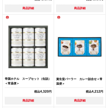
商品詳細
商品詳細
帝国ホテル スープセット（缶詰）
資生堂パーラー カレー詰合せ＜常
＜常温便＞
温便＞
4,320
4,212
税込
円
税込
円
商品詳細
商品詳細