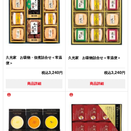
久光家 お吸物・佃煮詰合せ＜常温
久光家 お吸物詰合せ＜常温便＞
便＞
3,240
3,240
税込
円
税込
円
商品詳細
商品詳細