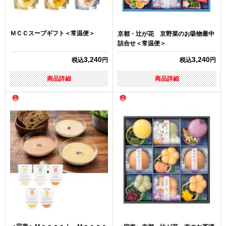
ＭＣＣスープギフト＜常温便＞
京都・辻が花 京野菜のお吸物最中
詰合せ＜常温便＞
3,240
3,240
税込
円
税込
円
商品詳細
商品詳細