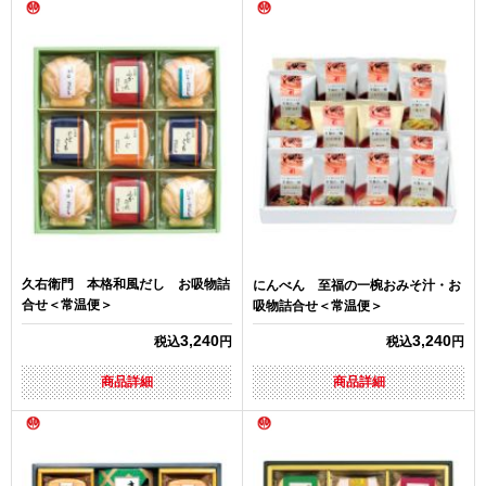
久右衛門 本格和風だし お吸物詰
にんべん 至福の一椀おみそ汁・お
合せ＜常温便＞
吸物詰合せ＜常温便＞
3,240
3,240
税込
円
税込
円
商品詳細
商品詳細