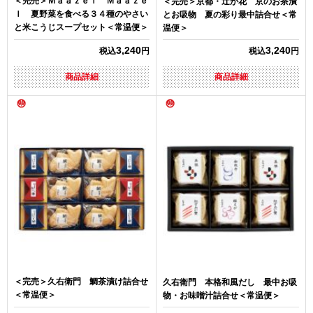
＜完売＞Ｍａａｚｅｌ Ｍａａｚｅ
＜完売＞京都・辻が花 京のお茶漬
ｌ 夏野菜を食べる３４種のやさい
とお吸物 夏の彩り最中詰合せ＜常
と米こうじスープセット＜常温便＞
温便＞
3,240
3,240
税込
円
税込
円
商品詳細
商品詳細
＜完売＞久右衛門 鯛茶漬け詰合せ
久右衛門 本格和風だし 最中お吸
＜常温便＞
物・お味噌汁詰合せ＜常温便＞