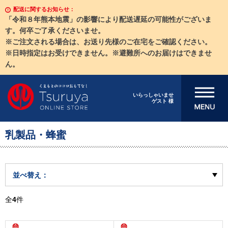
配送に関するお知らせ：
「令和８年熊本地震」の影響により配送遅延の可能性がございま
す。何卒ご了承くださいませ。
※ご注文される場合は、お送り先様のご在宅をご確認ください。
※日時指定はお受けできません。※避難所へのお届けはできませ
ん。
メニューを開
いらっしゃいませ
ゲスト 様
く
乳製品・蜂蜜
並べ替え：
全
4
件