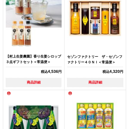
【村上生姜農園】香り生姜シロップ
セゾンファクトリー ザ・セゾンフ
３点ギフトセット＜常温便＞
ァクトリー４０ＮＩ＜常温便＞
4,536
4,320
税込
円
税込
円
商品詳細
商品詳細