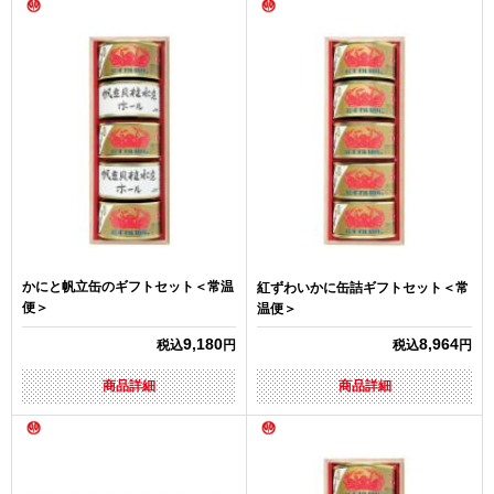
かにと帆立缶のギフトセット＜常温
紅ずわいかに缶詰ギフトセット＜常
便＞
温便＞
9,180
8,964
税込
円
税込
円
商品詳細
商品詳細