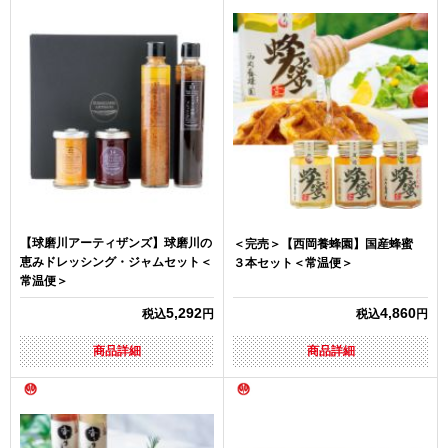
【球磨川アーティザンズ】球磨川の
＜完売＞【西岡養蜂園】国産蜂蜜
恵みドレッシング・ジャムセット＜
３本セット＜常温便＞
常温便＞
5,292
4,860
税込
円
税込
円
商品詳細
商品詳細