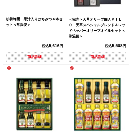
杉養蜂園 果汁入りはちみつ４本セ
＜完売＞天草オリーブ園ＡＶＩＬ
ット＜常温便＞
Ｏ 天草スペシャルブレンド＆レッ
ドペッパーオリーブオイルセット＜
常温便＞
5,616
5,508
税込
円
税込
円
商品詳細
商品詳細