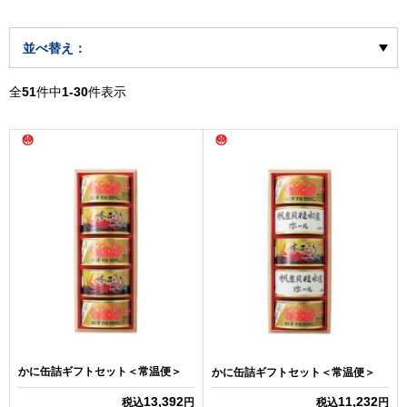
並べ替え：
全
51
件中
1-30
件表示
かに缶詰ギフトセット＜常温便＞
かに缶詰ギフトセット＜常温便＞
13,392
11,232
税込
円
税込
円