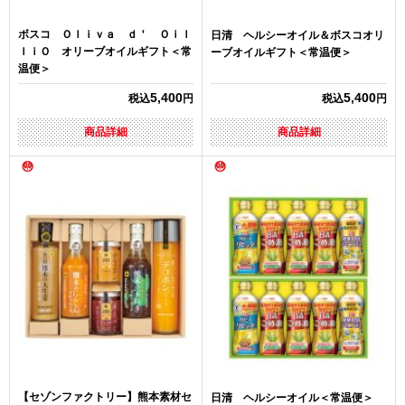
ボスコ Ｏｌｉｖａ ｄ＇ Ｏｉｌ
日清 ヘルシーオイル＆ボスコオリ
ｌｉＯ オリーブオイルギフト＜常
ーブオイルギフト＜常温便＞
温便＞
5,400
5,400
税込
円
税込
円
商品詳細
商品詳細
【セゾンファクトリー】熊本素材セ
日清 ヘルシーオイル＜常温便＞