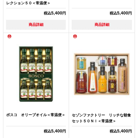
レクション５０＜常温便＞
5,400
5,400
税込
円
税込
円
商品詳細
商品詳細
ボスコ オリーブオイル＜常温便＞
セゾンファクトリー リッチな朝食
セット５０ＮＩ＜常温便＞
5,400
5,400
税込
円
税込
円