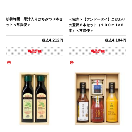
杉養蜂園 果汁入りはちみつ３本セ
＜完売＞【フンドーダイ】こだわり
ット＜常温便＞
の贅沢６本セット（１００ｍｌ×６
本）＜常温便＞
4,212
4,104
税込
円
税込
円
商品詳細
商品詳細