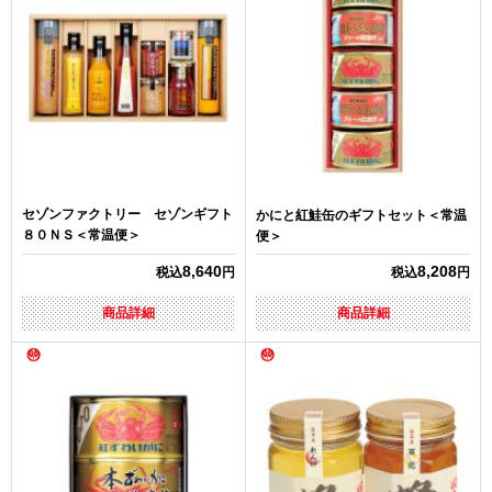
セゾンファクトリー セゾンギフト
かにと紅鮭缶のギフトセット＜常温
８０ＮＳ＜常温便＞
便＞
8,640
8,208
税込
円
税込
円
商品詳細
商品詳細