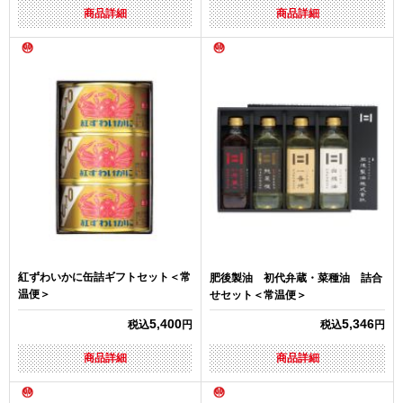
商品詳細
商品詳細
紅ずわいかに缶詰ギフトセット＜常
肥後製油 初代弁蔵・菜種油 詰合
温便＞
せセット＜常温便＞
5,400
5,346
税込
円
税込
円
商品詳細
商品詳細