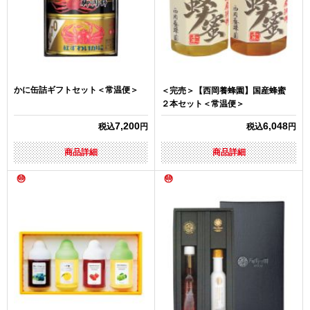
かに缶詰ギフトセット＜常温便＞
＜完売＞【西岡養蜂園】国産蜂蜜
２本セット＜常温便＞
7,200
6,048
税込
円
税込
円
商品詳細
商品詳細