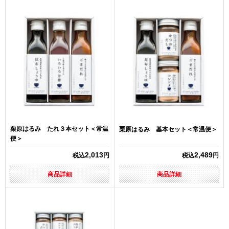
栗原はるみ たれ３本セット＜常温
栗原はるみ 基本セット＜常温便＞
便＞
2,013
2,489
税込
円
税込
円
商品詳細
商品詳細