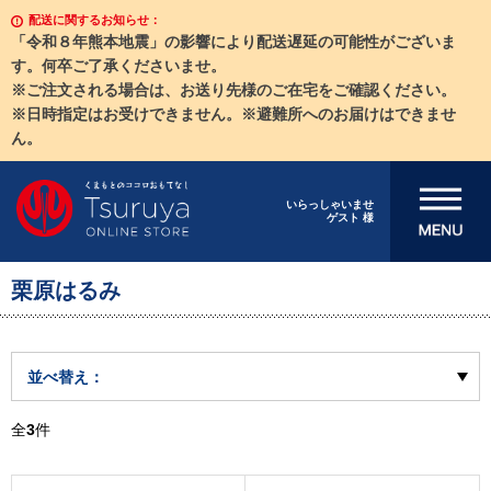
配送に関するお知らせ：
「令和８年熊本地震」の影響により配送遅延の可能性がございま
す。何卒ご了承くださいませ。
※ご注文される場合は、お送り先様のご在宅をご確認ください。
※日時指定はお受けできません。※避難所へのお届けはできませ
ん。
メニューを開
いらっしゃいませ
ゲスト 様
く
栗原はるみ
並べ替え：
全
3
件