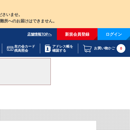
ださいませ。
難所へのお届けはできません。
新規会員登録
ログイン
店舗情報TOPへ
友の会カード
アドレス帳を
お買い物かご
0
残高照会
確認する
。