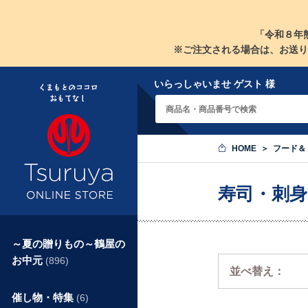
「令和８年
※ご注文される場合は、お送り
いらっしゃいませ ゲスト 様
HOME
フード＆
寿司・刺
～夏の贈りもの～鶴屋の
お中元
(896)
並べ替え：
催し物・特集
(6)