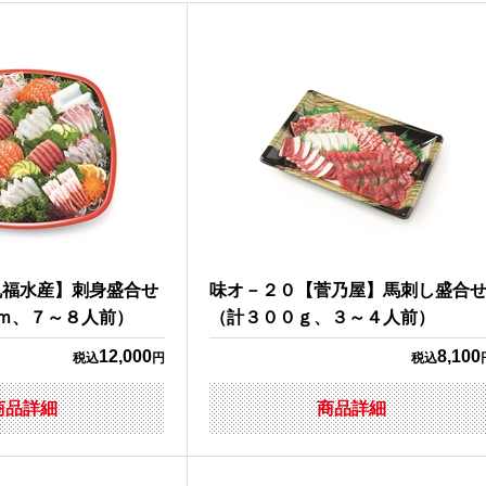
丸福水産】刺身盛合せ
味オ－２０【菅乃屋】馬刺し盛合
ｍ、７～８人前）
（計３００ｇ、３～４人前）
12,000
8,100
税込
円
税込
商品詳細
商品詳細