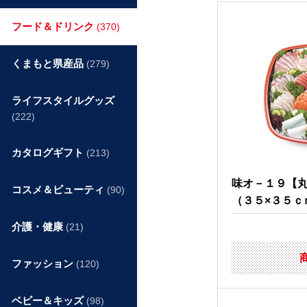
フード＆ドリンク
(370)
くまもと県産品
(279)
ライフスタイルグッズ
(222)
カタログギフト
(213)
味オ－１９【
コスメ＆ビューティ
(90)
（３５×３５ｃ
介護・健康
(21)
ファッション
(120)
ベビー＆キッズ
(98)