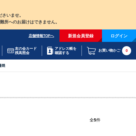
ださいませ。
難所へのお届けはできません。
新規会員登録
ログイン
店舗情報TOPへ
友の会カード
アドレス帳を
お買い物かご
0
残高照会
確認する
蒲焼
全
5
件