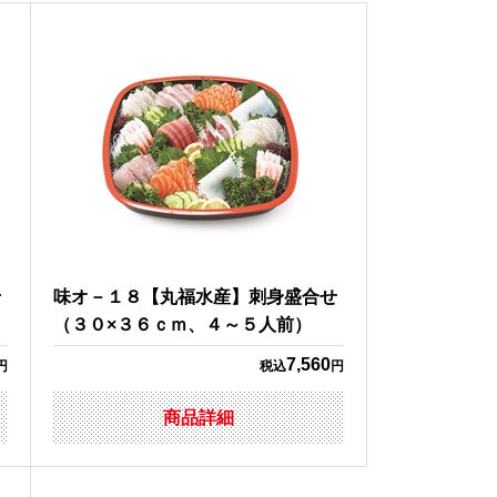
せ
味オ－１８【丸福水産】刺身盛合せ
（３０×３６ｃｍ、４～５人前）
7,560
円
税込
円
商品詳細