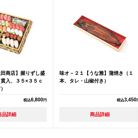
上田商店】握りずし盛
味オ－２１【うな雅】蒲焼き（１
貫入、３５×３５ｃ
本、タレ・山椒付き）
前）
6,800
3,450
税込
円
税込
商品詳細
商品詳細