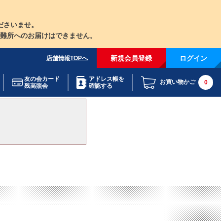
ださいませ。
難所へのお届けはできません。
新規会員登録
ログイン
店舗情報TOPへ
友の会カード
アドレス帳を
お買い物かご
0
残高照会
確認する
。