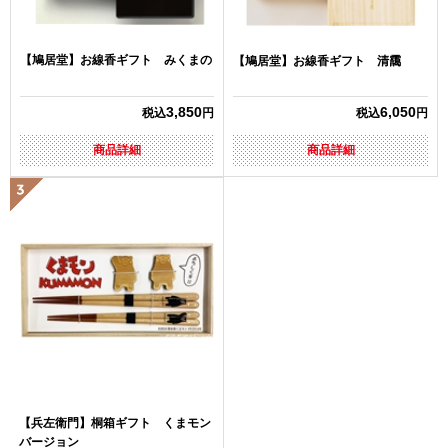
【鳩居堂】お線香ギフト みくまの
【鳩居堂】お線香ギフト 清靄
3,850
6,050
税込
円
税込
円
商品詳細
商品詳細
【兵左衛門】桐箱ギフト くまモン
バージョン