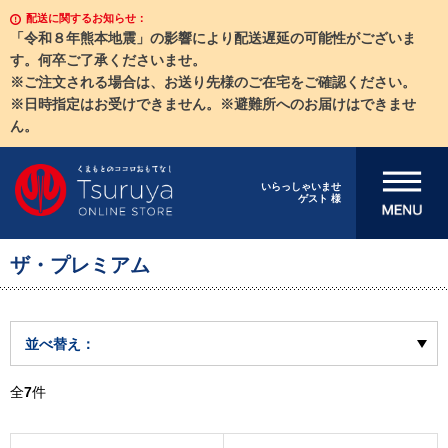
配送に関するお知らせ：
「令和８年熊本地震」の影響により配送遅延の可能性がございま
す。何卒ご了承くださいませ。
※ご注文される場合は、お送り先様のご在宅をご確認ください。
※日時指定はお受けできません。※避難所へのお届けはできませ
ん。
メニューを開
いらっしゃいませ
ゲスト 様
く
ザ・プレミアム
並べ替え：
全
7
件