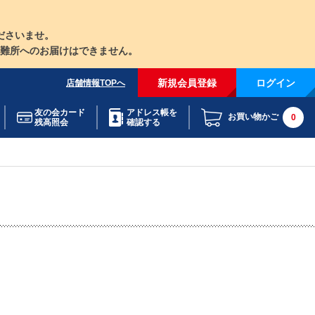
ださいませ。
難所へのお届けはできません。
新規会員登録
ログイン
店舗情報TOPへ
友の会カード
アドレス帳を
お買い物かご
0
残高照会
確認する