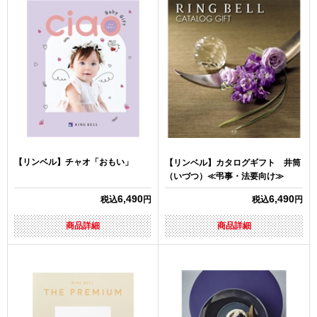
【リンベル】チャオ「おもい」
【リンベル】カタログギフト 井筒
（いづつ）≪弔事・法要向け≫
6,490
6,490
税込
円
税込
円
商品詳細
商品詳細