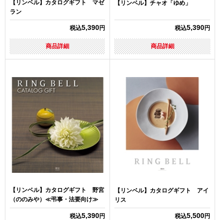
【リンベル】カタログギフト マゼ
【リンベル】チャオ「ゆめ」
ラン
5,390
5,390
税込
円
税込
円
商品詳細
商品詳細
【リンベル】カタログギフト 野宮
【リンベル】カタログギフト アイ
（ののみや）≪弔事・法要向け≫
リス
5,390
5,500
税込
円
税込
円