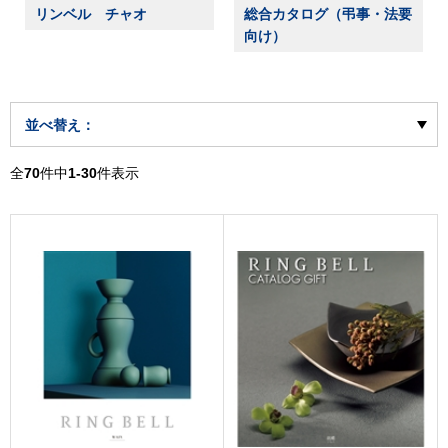
リンベル チャオ
総合カタログ（弔事・法要
向け）
並べ替え：
全
70
件中
1-30
件表示