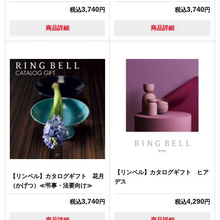
3,740
3,740
税込
円
税込
円
商品詳細
商品詳細
【リンベル】カタログギフト ヒア
【リンベル】カタログギフト 花月
デス
（かげつ）≪弔事・法要向け≫
3,740
4,290
税込
円
税込
円