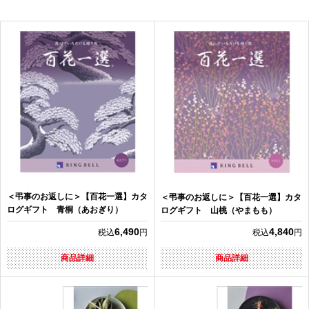
＜弔事のお返しに＞【百花一選】カタ
＜弔事のお返しに＞【百花一選】カタ
ログギフト 青桐（あおぎり）
ログギフト 山桃（やまもも）
6,490
4,840
税込
円
税込
円
商品詳細
商品詳細