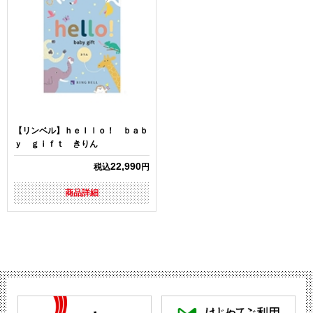
【リンベル】ｈｅｌｌｏ！ ｂａｂ
ｙ ｇｉｆｔ きりん
22,990
税込
円
商品詳細