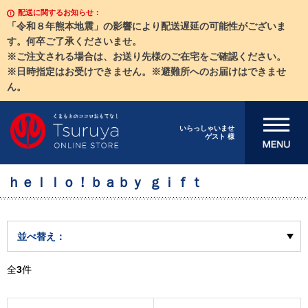
配送に関するお知らせ：
「令和８年熊本地震」の影響により配送遅延の可能性がございま
す。何卒ご了承くださいませ。
※ご注文される場合は、お送り先様のご在宅をご確認ください。
※日時指定はお受けできません。※避難所へのお届けはできませ
ん。
メニューを開
いらっしゃいませ
ゲスト 様
く
ｈｅｌｌｏ！ｂａｂｙ ｇｉｆｔ
並べ替え：
全
3
件