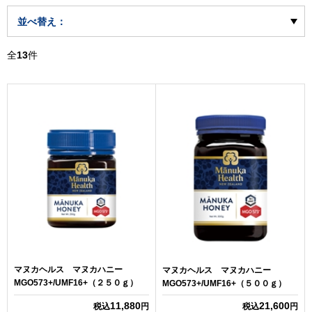
並べ替え：
全
13
件
マヌカヘルス マヌカハニー
マヌカヘルス マヌカハニー
MGO573+/UMF16+（２５０ｇ）
MGO573+/UMF16+（５００ｇ）
11,880
21,600
税込
円
税込
円