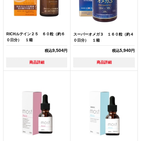
RICHルテイン２５ ６０粒（約６
スーパーオメガ３ １６０粒（約４
０日分） １箱
０日分） １箱
9,504
5,940
税込
円
税込
円
商品詳細
商品詳細