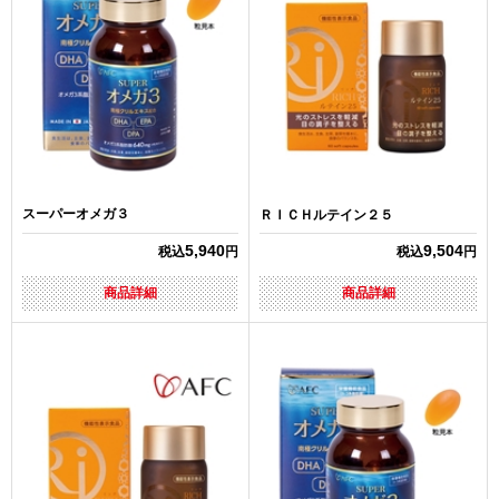
スーパーオメガ３
ＲＩＣＨルテイン２５
5,940
9,504
税込
円
税込
円
商品詳細
商品詳細