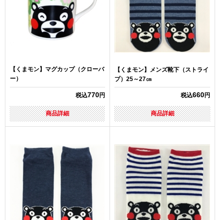
【くまモン】マグカップ（クローバ
【くまモン】メンズ靴下（ストライ
ー）
プ）25～27㎝
770
660
税込
円
税込
円
商品詳細
商品詳細