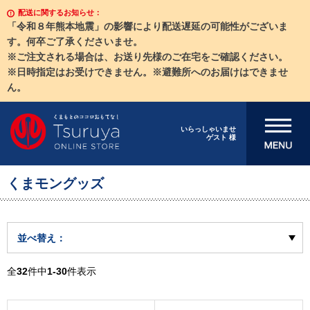
配送に関するお知らせ：
「令和８年熊本地震」の影響により配送遅延の可能性がございま
す。何卒ご了承くださいませ。
※ご注文される場合は、お送り先様のご在宅をご確認ください。
※日時指定はお受けできません。※避難所へのお届けはできませ
ん。
メニューを開
いらっしゃいませ
ゲスト 様
く
くまモングッズ
並べ替え：
全
32
件中
1-30
件表示