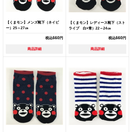
【くまモン】メンズ靴下（ネイビ
【くまモン】レディース靴下（スト
ー）25～27㎝
ライプ 白×青）22～24㎝
660
660
税込
円
税込
円
商品詳細
商品詳細