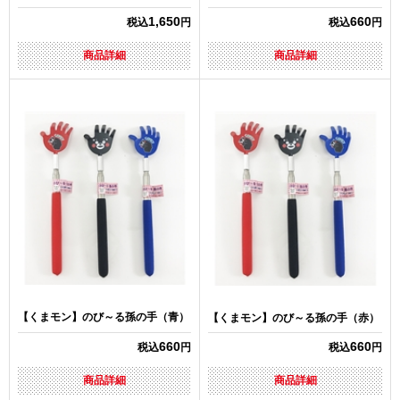
1,650
660
税込
円
税込
円
商品詳細
商品詳細
【くまモン】のび～る孫の手（青）
【くまモン】のび～る孫の手（赤）
660
660
税込
円
税込
円
商品詳細
商品詳細