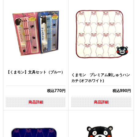
【くまモン】文具セット（ブルー）
くまモン プレミアム刺しゅうハン
カチ (オフホワイト)
770
990
税込
円
税込
円
商品詳細
商品詳細