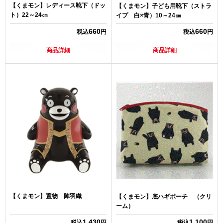
【くまモン】レディース靴下（ドッ
【くまモン】子ども用靴下（ストラ
ト）22～24㎝
イプ 白×青）10～24㎝
660
660
税込
円
税込
円
商品詳細
商品詳細
【くまモン】置物 陣羽織
【くまモン】底ハギポーチ （クリ
ーム）
1,430
1,100
税込
円
税込
円