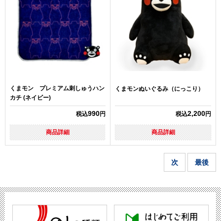
くまモン プレミアム刺しゅうハン
くまモンぬいぐるみ（にっこり）
カチ (ネイビー)
990
2,200
税込
円
税込
円
商品詳細
商品詳細
次
最後