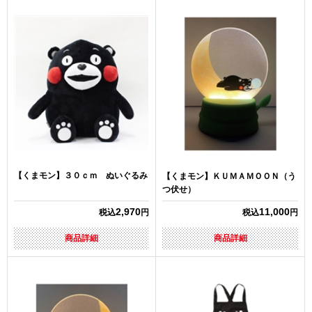
【くまモン】３０ｃｍ ぬいぐるみ
【くまモン】ＫＵＭＡＭＯＯＮ（う
つ伏せ）
2,970
11,000
税込
円
税込
円
商品詳細
商品詳細