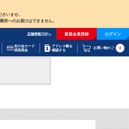
ださいませ。
難所へのお届けはできません。
新規会員登録
ログイン
店舗情報TOPへ
友の会カード
アドレス帳を
お買い物かご
0
残高照会
確認する
。